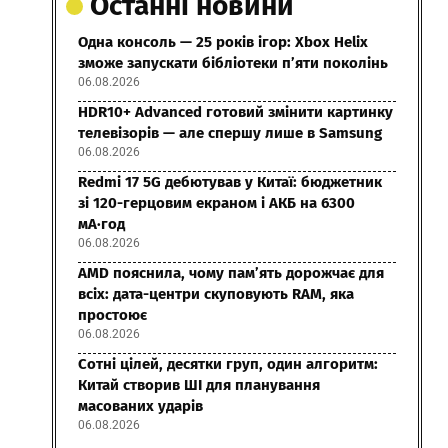
Останні новини
Одна консоль — 25 років ігор: Xbox Helix
зможе запускати бібліотеки п’яти поколінь
06.08.2026
HDR10+ Advanced готовий змінити картинку
телевізорів — але спершу лише в Samsung
06.08.2026
Redmi 17 5G дебютував у Китаї: бюджетник
зі 120-герцовим екраном і АКБ на 6300
мА·год
06.08.2026
AMD пояснила, чому пам’ять дорожчає для
всіх: дата-центри скуповують RAM, яка
простоює
06.08.2026
Сотні цілей, десятки груп, один алгоритм:
Китай створив ШІ для планування
масованих ударів
06.08.2026