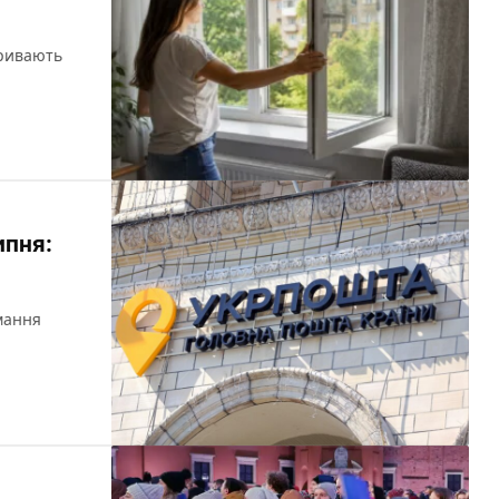
кривають
ипня:
мання