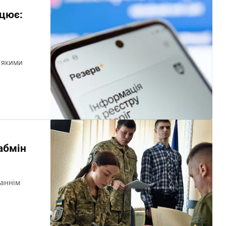
ацює:
а якими
абмін
таннім