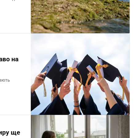
аво на
мають
иру ще