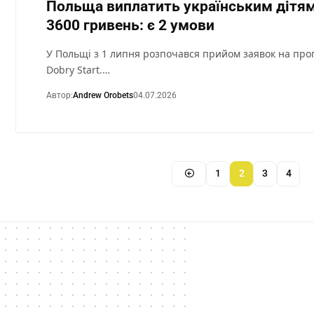
Польща виплатить українським дітям
3600 гривень: є 2 умови
У Польщі з 1 липня розпочався прийом заявок на про
Dobry Start.…
Автор:
Andrew Orobets
04.07.2026
1
2
3
4