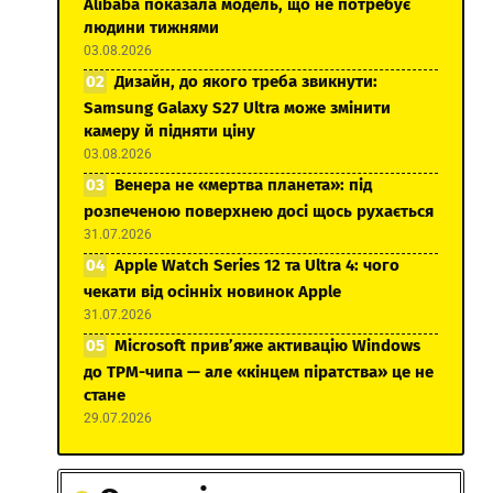
Alibaba показала модель, що не потребує
людини тижнями
03.08.2026
Дизайн, до якого треба звикнути:
Samsung Galaxy S27 Ultra може змінити
камеру й підняти ціну
03.08.2026
Венера не «мертва планета»: під
розпеченою поверхнею досі щось рухається
31.07.2026
Apple Watch Series 12 та Ultra 4: чого
чекати від осінніх новинок Apple
31.07.2026
Microsoft прив’яже активацію Windows
до TPM-чипа — але «кінцем піратства» це не
стане
29.07.2026