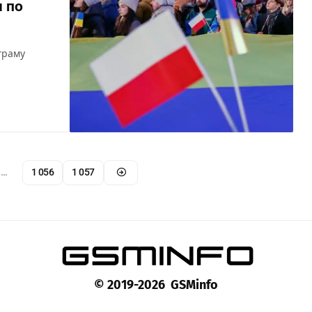
 по
граму
…
1 056
1 057
© 2019-2026 GSMinfo