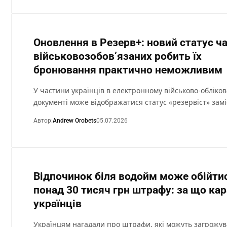
Оновлення в Резерв+: новий статус ч
військовозобов’язаних робить їх
бронювання практично неможливим
У частини українців в електронному військово-обліко
документі може відображатися статус «резервіст» зам
Автор:
Andrew Orobets
05.07.2026
Відпочинок біля водойм може обійти
понад 30 тисяч грн штрафу: за що ка
українців
Українцям нагадали про штрафи, які можуть загрожув