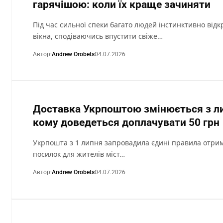
гарячішою: коли їх краще зачиняти
Під час сильної спеки багато людей інстинктивно від
вікна, сподіваючись впустити свіже…
Автор:
Andrew Orobets
04.07.2026
Доставка Укрпоштою змінюється з л
кому доведеться доплачувати 50 грн
Укрпошта з 1 липня запровадила єдині правила отри
посилок для жителів міст…
Автор:
Andrew Orobets
04.07.2026