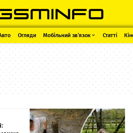
Авто
Огляди
Мобільний зв’язок
Статті
Кін
і: