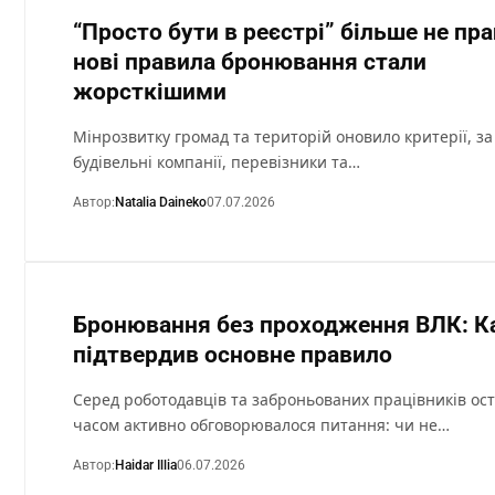
“Просто бути в реєстрі” більше не пр
нові правила бронювання стали
жорсткішими
Мінрозвитку громад та територій оновило критерії, з
будівельні компанії, перевізники та…
Автор:
Natalia Daineko
07.07.2026
Бронювання без проходження ВЛК: К
підтвердив основне правило
Серед роботодавців та заброньованих працівників ос
часом активно обговорювалося питання: чи не…
Автор:
Haidar Illia
06.07.2026