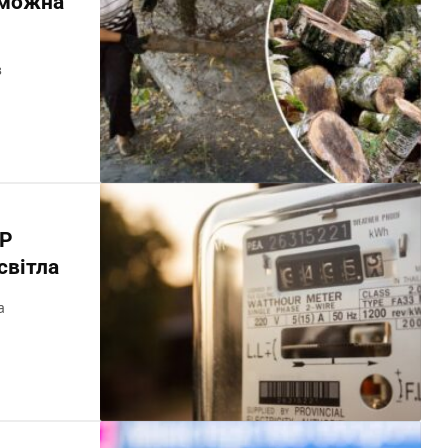
і можна
з
ВР
світла
а