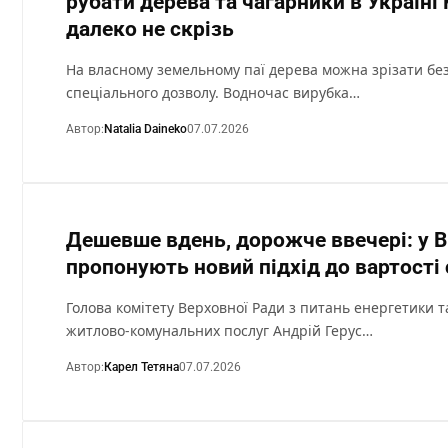
рубати дерева та чагарники в Україн
далеко не скрізь
На власному земельному паї дерева можна зрізати бе
спеціального дозволу. Водночас вирубка…
Автор:
Natalia Daineko
07.07.2026
Дешевше вдень, дорожче ввечері: у 
пропонують новий підхід до вартості 
Голова комітету Верховної Ради з питань енергетики т
житлово-комунальних послуг Андрій Герус…
Автор:
Карел Тетяна
07.07.2026