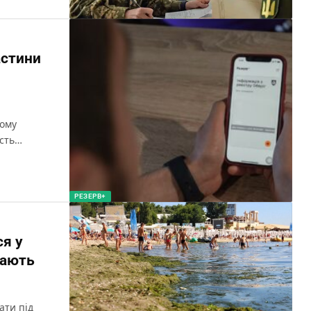
астини
вому
ість…
РЕЗЕРВ+
ся у
рають
ати під