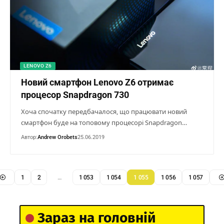
LENOVO Z6
Новий смартфон Lenovo Z6 отримає
процесор Snapdragon 730
Хоча спочатку передбачалося, що працювати новий
смартфон буде на топовому процесорі Snapdragon…
Автор:
Andrew Orobets
25.06.2019
1
2
…
1 053
1 054
1 055
1 056
1 057
Зараз на головній