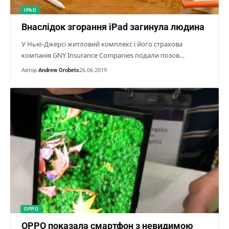
IPAD
Внаслідок згорання iPad загинула людина
У Нью-Джерсі житловий комплекс і його страхова
компанія GNY Insurance Companies подали позов…
Автор:
Andrew Orobets
26.06.2019
OPPO
OPPO показала смартфон з невидимою