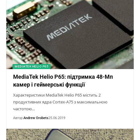
MEDIATEK HELIO P65
MediaTek Helio P65: підтримка 48-Мп
камер і геймерські функції
Характеристики MediaTek Helio P65 містить 2
продуктивних ядра Cortex-A75 з максимальною
частотою…
Автор:
Andrew Orobets
25.06.2019