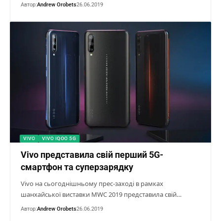
Автор:
Andrew Orobets
26.06.2019
VIVO
VIVO IQOO 5G
Vivo представила свій перший 5G-
смартфон та суперзарядку
Vivo на сьогоднішньому прес-заході в рамках
шанхайської виставки MWC 2019 представила свій…
Автор:
Andrew Orobets
26.06.2019