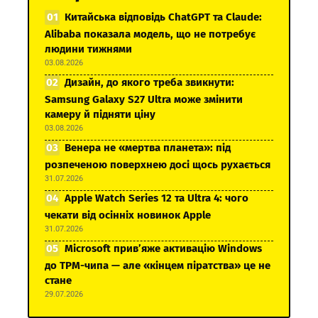
Китайська відповідь ChatGPT та Claude:
Alibaba показала модель, що не потребує
людини тижнями
03.08.2026
Дизайн, до якого треба звикнути:
Samsung Galaxy S27 Ultra може змінити
камеру й підняти ціну
03.08.2026
Венера не «мертва планета»: під
розпеченою поверхнею досі щось рухається
31.07.2026
Apple Watch Series 12 та Ultra 4: чого
чекати від осінніх новинок Apple
31.07.2026
Microsoft прив’яже активацію Windows
до TPM-чипа — але «кінцем піратства» це не
стане
29.07.2026