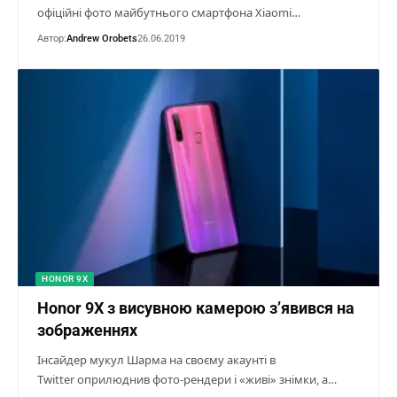
офіційні фото майбутнього смартфона Xiaomi…
Автор:
Andrew Orobets
26.06.2019
HONOR 9X
Honor 9X з висувною камерою з’явився на
зображеннях
Інсайдер мукул Шарма на своєму акаунті в
Twitter оприлюднив фото-рендери і «живі» знімки, а…