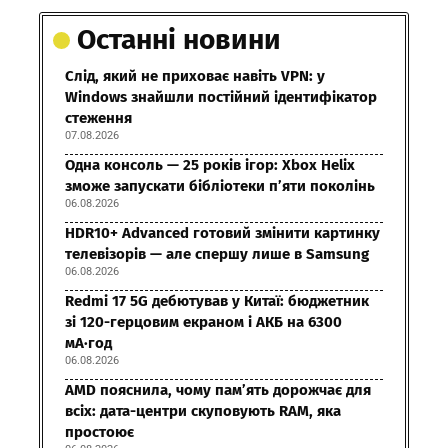
Останні новини
Слід, який не приховає навіть VPN: у
Windows знайшли постійний ідентифікатор
стеження
07.08.2026
Одна консоль — 25 років ігор: Xbox Helix
зможе запускати бібліотеки п’яти поколінь
06.08.2026
HDR10+ Advanced готовий змінити картинку
телевізорів — але спершу лише в Samsung
06.08.2026
Redmi 17 5G дебютував у Китаї: бюджетник
зі 120-герцовим екраном і АКБ на 6300
мА·год
06.08.2026
AMD пояснила, чому пам’ять дорожчає для
всіх: дата-центри скуповують RAM, яка
простоює