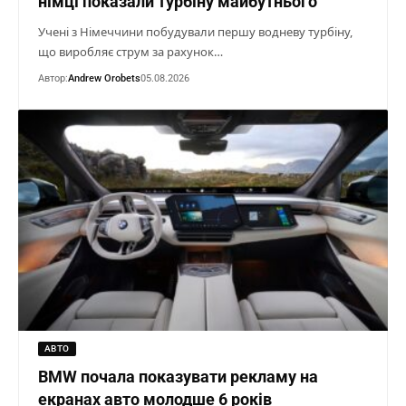
німці показали турбіну майбутнього
Учені з Німеччини побудували першу водневу турбіну,
що виробляє струм за рахунок…
Автор:
Andrew Orobets
05.08.2026
АВТО
BMW почала показувати рекламу на
екранах авто молодше 6 років