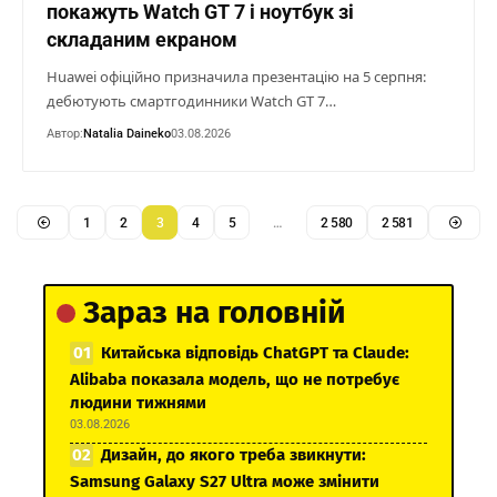
покажуть Watch GT 7 і ноутбук зі
складаним екраном
Huawei офіційно призначила презентацію на 5 серпня:
дебютують смартгодинники Watch GT 7…
Автор:
Natalia Daineko
03.08.2026
1
2
3
4
5
…
2 580
2 581
Зараз на головній
Китайська відповідь ChatGPT та Claude:
Alibaba показала модель, що не потребує
людини тижнями
03.08.2026
Дизайн, до якого треба звикнути:
Samsung Galaxy S27 Ultra може змінити