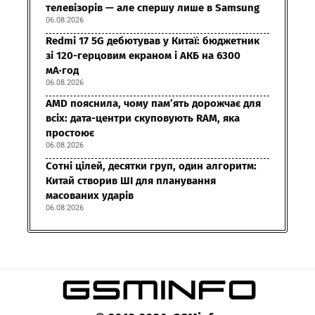
телевізорів — але спершу лише в Samsung
06.08.2026
Redmi 17 5G дебютував у Китаї: бюджетник
зі 120-герцовим екраном і АКБ на 6300
мА·год
06.08.2026
AMD пояснила, чому пам’ять дорожчає для
всіх: дата-центри скуповують RAM, яка
простоює
06.08.2026
Сотні цілей, десятки груп, один алгоритм:
Китай створив ШІ для планування
масованих ударів
06.08.2026