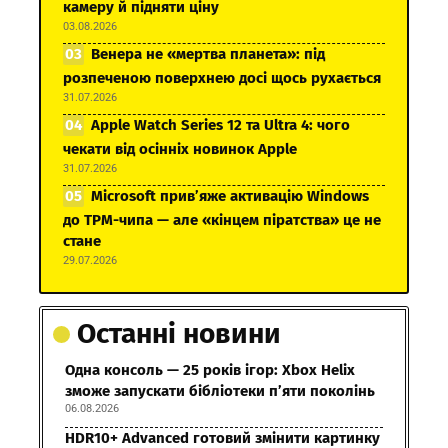
камеру й підняти ціну
03.08.2026
Венера не «мертва планета»: під
розпеченою поверхнею досі щось рухається
31.07.2026
Apple Watch Series 12 та Ultra 4: чого
чекати від осінніх новинок Apple
31.07.2026
Microsoft прив’яже активацію Windows
до TPM-чипа — але «кінцем піратства» це не
стане
29.07.2026
Останні новини
Одна консоль — 25 років ігор: Xbox Helix
зможе запускати бібліотеки п’яти поколінь
06.08.2026
HDR10+ Advanced готовий змінити картинку