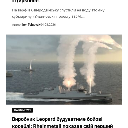
«Цирконів»
На верфі в Сєвєродвінську спустили на воду атомну
субмарину «Ульяновск» проєкту 885М.…
Автор:
Ihor Tolubyak
04.08.2026
HARDNEWS
Виробник Leopard будуватиме бойові
кораблі: Rheinmetall показав свій перший