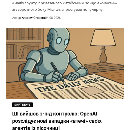
Аналіз ґрунту, привезеного китайським зондом «Чан'е-6»
зі зворотного боку Місяця, спростував популярну…
Автор:
Andrew Orobets
04.08.2026
SOFTNEWS
ШІ вийшов з-під контролю: OpenAI
розслідує нові випадки «втечі» своїх
агентів із пісочниці