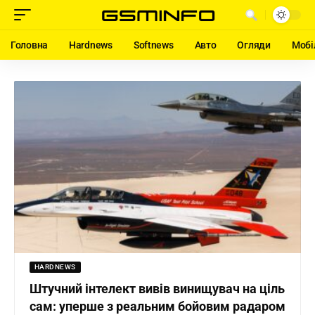
Головна
Hardnews
Softnews
Авто
Огляди
Мобі
HARDNEWS
Штучний інтелект вивів винищувач на ціль
сам: уперше з реальним бойовим радаром