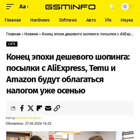
Aa
Главная
Hardnews
Softnews
Авто
life
Наука
Главная
»
Новини
»
Конец эпохи дешевого шопинга: посылки с AliExpress, Temu и Amazon будут облагаться налогом уже осенью
LIFE
Конец эпохи дешевого шопинга:
посылки с AliExpress, Temu и
Amazon будут облагаться
налогом уже осенью
Автор:
Andrew Orobets
Обновлено: 27.06.2026 16:25