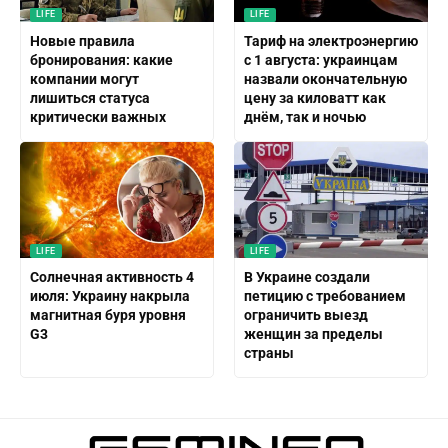
LIFE
LIFE
Новые правила
Тариф на электроэнергию
бронирования: какие
с 1 августа: украинцам
компании могут
назвали окончательную
лишиться статуса
цену за киловатт как
критически важных
днём, так и ночью
LIFE
LIFE
Солнечная активность 4
В Украине создали
июля: Украину накрыла
петицию с требованием
магнитная буря уровня
ограничить выезд
G3
женщин за пределы
страны