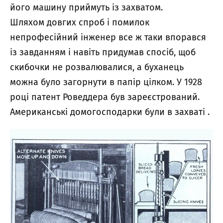
його машину приймуть із захватом.
Шляхом довгих спроб і помилок
непрофесійний інженер все ж таки впорався
із завданням і навіть придумав спосіб, щоб
скибочки не розвалювалися, а буханець
можна було загорнути в папір цілком. У 1928
році патент Роведдера був зареєстрований.
Американські домогосподарки були в захваті .