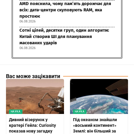
AMD пояснила, чому пам’ять дорожчає для
всіх: дата-центри скуповують RAM, яка
простоює
06.08.2026
Сотні цілей, десятки груп, один алгоритм:
Китай створив ШІ для планування
масованих ударів
06.08.2026
Вас може зацікавити
НАУКА
НАУКА
Дивний візерунок у
Під океаном знайшли
кратері Гейла: Curiosity
«восьмий континент»
показав нову загадку
Землі: він більший за