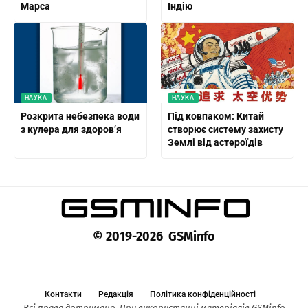
Марса
Індію
НАУКА
НАУКА
Розкрита небезпека води
Під ковпаком: Китай
з кулера для здоров’я
створює систему захисту
Землі від астероїдів
© 2019-2026 GSMinfo
Контакти
Редакція
Політика конфіденційності
Всі права дотримано. При використанні матеріалів GSMinfo