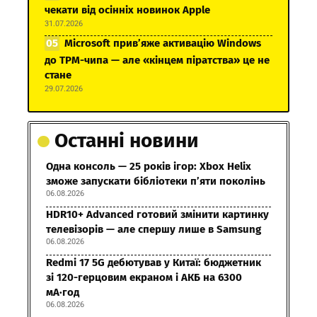
чекати від осінніх новинок Apple
31.07.2026
Microsoft прив’яже активацію Windows
до TPM-чипа — але «кінцем піратства» це не
стане
29.07.2026
Останні новини
Одна консоль — 25 років ігор: Xbox Helix
зможе запускати бібліотеки п’яти поколінь
06.08.2026
HDR10+ Advanced готовий змінити картинку
телевізорів — але спершу лише в Samsung
06.08.2026
Redmi 17 5G дебютував у Китаї: бюджетник
зі 120-герцовим екраном і АКБ на 6300
мА·год
06.08.2026