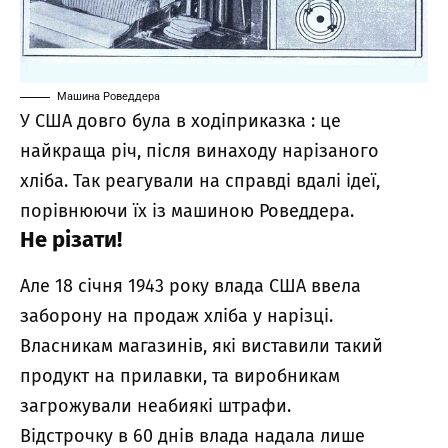
Машина Роведдера
У США довго була в ходіприказка : це
найкраща річ, після винаходу нарізаного
хліба. Так реагували на справді вдалі ідеї,
порівнюючи їх із машиною Роведдера.
Не різати!
Але 18 січня 1943 року влада США ввела
заборону на продаж хліба у нарізці.
Власникам магазинів, які виставили такий
продукт на прилавки, та виробникам
загрожували неабиякі штрафи.
Відстрочку в 60 днів влада надала лише