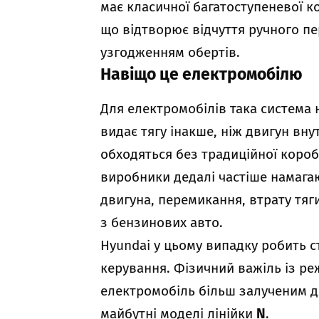
має класичної багатоступеневої ко
що відтворює відчуття ручного пе
узгодженням обертів.
Навіщо це електромобілю
Для електромобілів така система 
видає тягу інакше, ніж двигун вну
обходяться без традиційної коро
виробники дедалі частіше намагаю
двигуна, перемикання, втрату тяг
з бензинових авто.
Hyundai у цьому випадку робить ст
керування. Фізичний важіль із р
електромобіль більш залученим д
майбутні моделі лінійки
N
.