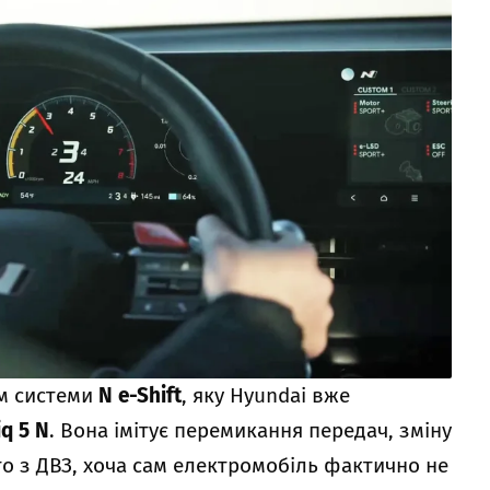
ом системи
N e-Shift
, яку Hyundai вже
iq 5 N
. Вона імітує перемикання передач, зміну
то з ДВЗ, хоча сам електромобіль фактично не