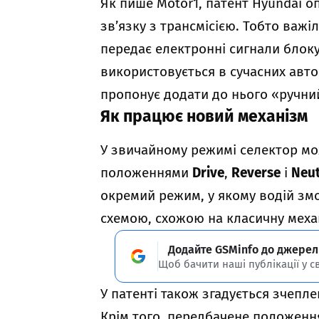
Як пише Motor1, патент Hyundai о
зв’язку з трансмісією. Тобто важі
передає електронні сигнали блоку
використовується в сучасних авт
пропонує додати до нього «ручни
Як працює новий механізм
У звичайному режимі селектор мо
положеннями
Drive
,
Reverse
і
Neut
окремий режим, у якому водій зм
схемою, схожою на класичну меха
Додайте GSMinfo до джерел
Щоб бачити наші публікації у с
У патенті також згадується зчепл
Крім того, передбачене положенн