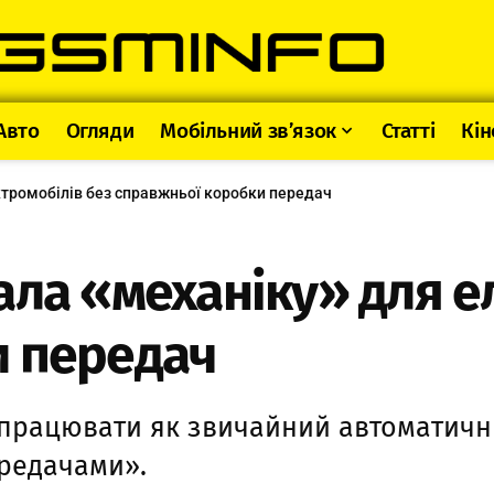
Авто
Огляди
Мобільний зв’язок
Статті
Кін
ктромобілів без справжньої коробки передач
ала «механіку» для е
и передач
 працювати як звичайний автоматични
редачами».