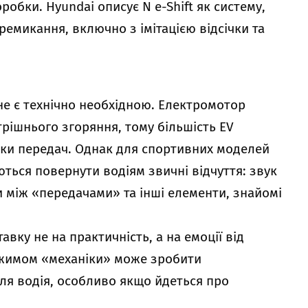
робки. Hyundai описує N e-Shift як систему,
ремикання, включно з імітацією відсічки та
не є технічно необхідною. Електромотор
трішнього згоряння, тому більшість EV
бки передач. Однак для спортивних моделей
ться повернути водіям звичні відчуття: звук
и між «передачами» та інші елементи, знайомі
авку не на практичність, а на емоції від
ежимом «механіки» може зробити
ля водія, особливо якщо йдеться про