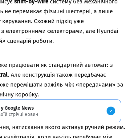
писує
shift-by-wire
систему без механічного
ль не перемикає фізичні шестерні, а лише
 керування. Схожий підхід уже
о з електронними селекторами, але Hyundai
й» сценарій роботи.
же працювати як стандартний автомат: з
ral
. Але конструкція також передбачає
оже переміщати важіль між «передачами» за
нічну коробку.
 у Google News
воїй стрічці новин
ення, натискання якого активує ручний режим.
я «нейтралі», коли важіль перебуває між