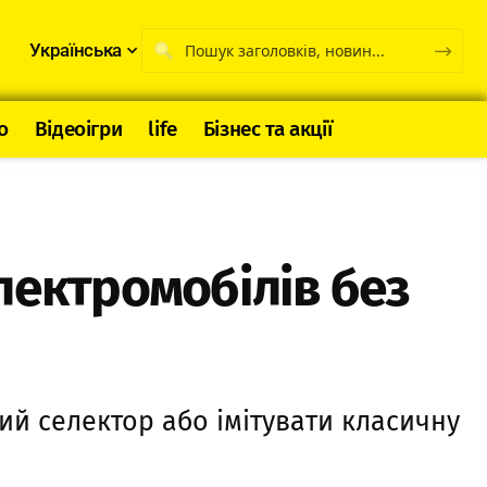
Українська
о
Відеоігри
life
Бізнес та акції
лектромобілів без
й селектор або імітувати класичну