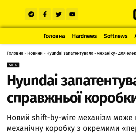
Головна
Hardnews
Softnews
Головна
»
Новини
»
Hyundai запатентувала «механіку» для еле
АВТО
Hyundai запатентув
справжньої коробк
Новий shift-by-wire механізм може
механічну коробку з окремими «пе