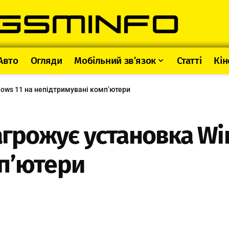
Авто
Огляди
Мобільний зв’язок
Статті
Кін
dows 11 на непідтримувані комп’ютери
агрожує установка Wi
п’ютери