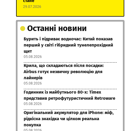
стане
29.07.2026
Останні новини
Бурить і підриває водночас: Китай показав
перший у світі гібридний тунелепрохідний
щит
05.08.2026
Крила, що складаються після посадки:
Airbus готує незвичну революцію для
лайнерів
05.08.2026
Годинник із майбутнього 80-х: Timex
представив ретрофутуристичний Retroware
05.08.2026
Оригінальний акумулятор для iPhone: міф,
рідкісна знахідка чи цілком реальна
покупка
05.08.2026