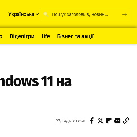
Українська
о
Відеоігри
life
Бізнес та акції
ndows 11 на
Поділитися