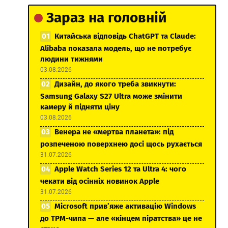
Зараз на головній
Китайська відповідь ChatGPT та Claude:
Alibaba показала модель, що не потребує
людини тижнями
03.08.2026
Дизайн, до якого треба звикнути:
Samsung Galaxy S27 Ultra може змінити
камеру й підняти ціну
03.08.2026
Венера не «мертва планета»: під
розпеченою поверхнею досі щось рухається
31.07.2026
Apple Watch Series 12 та Ultra 4: чого
чекати від осінніх новинок Apple
31.07.2026
Microsoft прив’яже активацію Windows
до TPM-чипа — але «кінцем піратства» це не