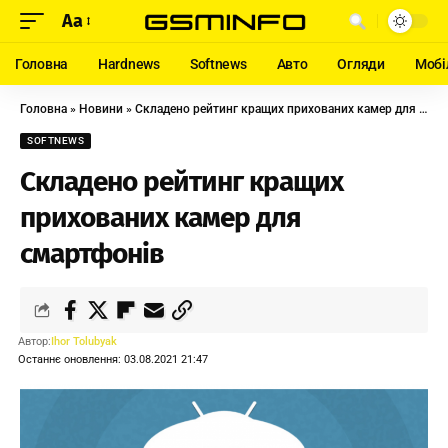
Aa
Головна
Hardnews
Softnews
Авто
Огляди
Мобі
Головна
»
Новини
»
Складено рейтинг кращих прихованих камер для смартфонів
SOFTNEWS
Складено рейтинг кращих
прихованих камер для
смартфонів
Автор:
Ihor Tolubyak
Останнє оновлення: 03.08.2021 21:47