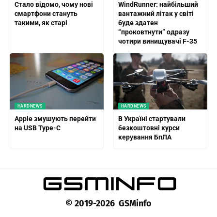
Стало відомо, чому нові
WindRunner: найбільший
смартфони стануть
вантажний літак у світі
такими, як старі
буде здатен
“проковтнути” одразу
чотири винищувачі F-35
HARDNEWS
HARDNEWS
Apple змушують перейти
В Україні стартували
на USB Type-C
безкоштовні курси
керування БпЛА
© 2019-2026 GSMinfo