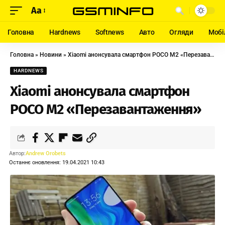
Aa
Головна
Hardnews
Softnews
Авто
Огляди
Мобі
Головна
»
Новини
»
Xiaomi анонсувала смартфон POCO M2 «Перезавантаження»
HARDNEWS
Xiaomi анонсувала смартфон
POCO M2 «Перезавантаження»
Автор:
Andrew Orobets
Останнє оновлення: 19.04.2021 10:43