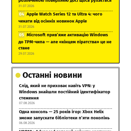
розпеченою поверхнею досі щось рухається
31.07.2026
Apple Watch Series 12 та Ultra 4: чого
чекати від осінніх новинок Apple
31.07.2026
Microsoft прив’яже активацію Windows
до TPM-чипа — але «кінцем піратства» це не
стане
29.07.2026
Останні новини
Слід, який не приховає навіть VPN: у
Windows знайшли постійний ідентифікатор
стеження
07.08.2026
Одна консоль — 25 років ігор: Xbox Helix
зможе запускати бібліотеки п’яти поколінь
06.08.2026