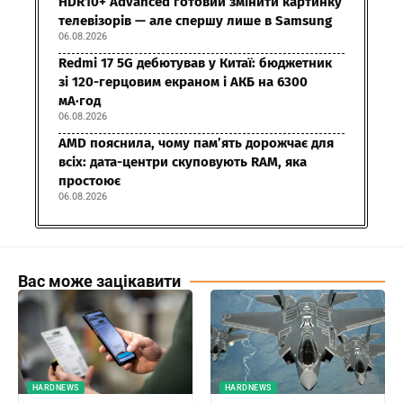
HDR10+ Advanced готовий змінити картинку
телевізорів — але спершу лише в Samsung
06.08.2026
Redmi 17 5G дебютував у Китаї: бюджетник
зі 120-герцовим екраном і АКБ на 6300
мА·год
06.08.2026
AMD пояснила, чому пам’ять дорожчає для
всіх: дата-центри скуповують RAM, яка
простоює
06.08.2026
Вас може зацікавити
HARDNEWS
HARDNEWS