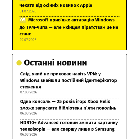
чекати від осінніх новинок Apple
31.07.2026
Microsoft прив’яже активацію Windows
до TPM-чипа — але «кінцем піратства» це не
стане
29.07.2026
Останні новини
Слід, який не приховає навіть VPN: у
Windows знайшли постійний ідентифікатор
стеження
07.08.2026
Одна консоль — 25 років ігор: Xbox Helix
зможе запускати бібліотеки п’яти поколінь
06.08.2026
HDR10+ Advanced готовий змінити картинку
телевізорів — але спершу лише в Samsung
06.08.2026