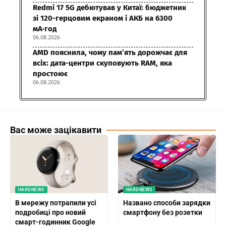
Redmi 17 5G дебютував у Китаї: бюджетник
зі 120-герцовим екраном і АКБ на 6300
мА·год
06.08.2026
AMD пояснила, чому пам’ять дорожчає для
всіх: дата-центри скуповують RAM, яка
простоює
06.08.2026
Вас може зацікавити
HARDNEWS
HARDNEWS
В мережу потрапили усі
Названо способи зарядки
подробиці про новий
смартфону без розетки
смарт-годинник Google