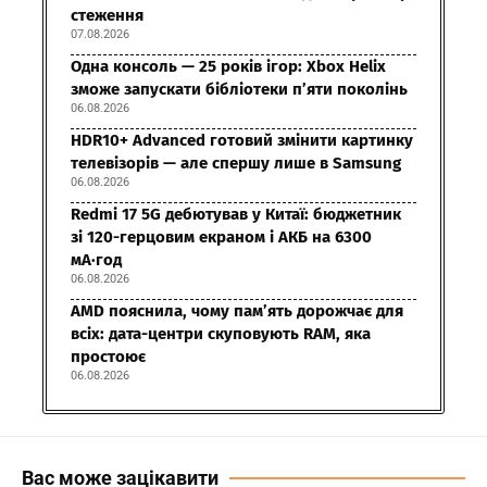
стеження
07.08.2026
Одна консоль — 25 років ігор: Xbox Helix
зможе запускати бібліотеки п’яти поколінь
06.08.2026
HDR10+ Advanced готовий змінити картинку
телевізорів — але спершу лише в Samsung
06.08.2026
Redmi 17 5G дебютував у Китаї: бюджетник
зі 120-герцовим екраном і АКБ на 6300
мА·год
06.08.2026
AMD пояснила, чому пам’ять дорожчає для
всіх: дата-центри скуповують RAM, яка
простоює
06.08.2026
Вас може зацікавити