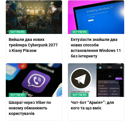
SOFTNEWS
SOFTNEWS
Вийшли два нових
Ентузіасти знайшли два
трейлера Cyberpunk 2077
нових способи
з Кіану Рівзом
встановлення Windows 11
без інтернету
SOFTNEWS
SOFTNEWS
Шахраї через Viber по
Чат-бот “Армія+”: для
новому обманюють
кого та що вміє
користувачів