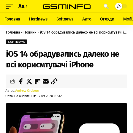
Aa
Головна
Hardnews
Softnews
Авто
Огляди
Мобі
Головна
»
Новини
»
iOS 14 обрадувались далеко не всі корисмтувачі iPhone
SOFTNEWS
iOS 14 обрадувались далеко не
всі корисмтувачі iPhone
Автор:
Andrew Orobets
Останнє оновлення: 17.09.2020 10:32