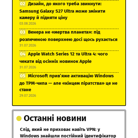
Дизайн, до якого треба звикнути:
Samsung Galaxy S27 Ultra може змінити
камеру й підняти ціну
03.08.2026
Венера не «мертва планета»: під
розпеченою поверхнею досі щось рухається
31.07.2026
Apple Watch Series 12 та Ultra 4: чого
чекати від осінніх новинок Apple
31.07.2026
Microsoft прив’яже активацію Windows
до TPM-чипа — але «кінцем піратства» це не
стане
29.07.2026
Останні новини
Слід, який не приховає навіть VPN: у
Windows знайшли постійний ідентифікатор