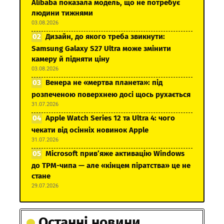
Alibaba показала модель, що не потребує
людини тижнями
03.08.2026
Дизайн, до якого треба звикнути:
Samsung Galaxy S27 Ultra може змінити
камеру й підняти ціну
03.08.2026
Венера не «мертва планета»: під
розпеченою поверхнею досі щось рухається
31.07.2026
Apple Watch Series 12 та Ultra 4: чого
чекати від осінніх новинок Apple
31.07.2026
Microsoft прив’яже активацію Windows
до TPM-чипа — але «кінцем піратства» це не
стане
29.07.2026
Останні новини