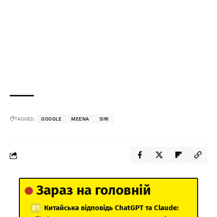
TAGGED:
GOOGLE
MEENA
SIRI
Зараз на головній
Китайська відповідь ChatGPT та Claude: