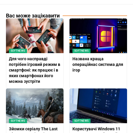
Вас може зацікавити
SOFTNEWS
SOFTNEWS
Для чого насправді
Названа краща
потрібен ігровий режим в
операційнас система для
смартфоні: як працює і в
ігор
яких смартфонах його
можна зустріти
SOFTNEWS
SOFTNEWS
Зйомки серіалу The Last
Користувачі Windows 11