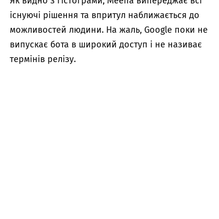
Як видно з гістограми, Meena випереджає всі
існуючі рішення та впритул наближається до
можливостей людини.
На жаль, Google поки не
випускає бота в широкий доступ і не називає
термінів релізу.