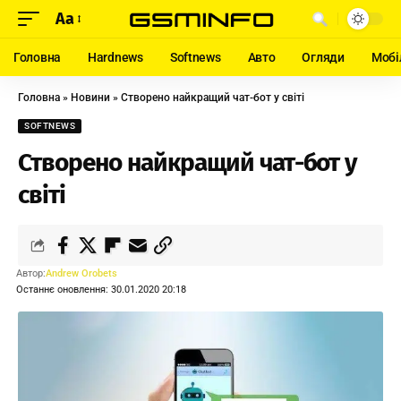
Aa
Головна
Hardnews
Softnews
Авто
Огляди
Мобі
Головна
»
Новини
»
Створено найкращий чат-бот у світі
SOFTNEWS
Створено найкращий чат-бот у
світі
Автор:
Andrew Orobets
Останнє оновлення: 30.01.2020 20:18