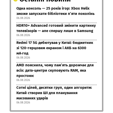
Одна консоль — 25 років ігор: Xbox Helix
зможе запускати бібліотеки п’яти поколінь
06.08.2026
HDR10+ Advanced готовий змінити картинку
телевізорів — але спершу лише в Samsung
06.08.2026
Redmi 17 5G дебютував у Китаї: бюджетник
зі 120-герцовим екраном і АКБ на 6300
мА·год
06.08.2026
AMD пояснила, чому пам’ять дорожчає для
всіх: дата-центри скуповують RAM, яка
простоює
06.08.2026
Сотні цілей, десятки груп, один алгоритм:
Китай створив ШІ для планування
масованих ударів
06.08.2026