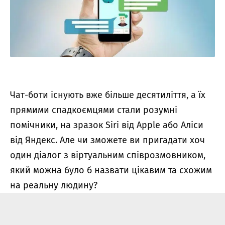
Чат-боти існують вже більше десятиліття, а їх
прямими спадкоємцями стали розумні
помічники, на зразок Siri від Apple або Аліси
від Яндекс. Але чи зможете ви пригадати хоч
один діалог з віртуальним співрозмовником,
який можна було б назвати цікавим та схожим
на реальну людину?