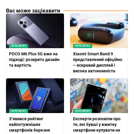
Вас може зацікавити
HARDNEWS
HARDNEWS
POCO M6 Plus 5G вже на
Xiaomi Smart Band 9
підході: розкрито дизайн
представлений офіційно
та вартість
– яскравий дисплей і
висока автономність
HARDNEWS
HARDNEWS
З’явився рейтинг
Експерти розповіли про
найпотужніших
те, які бувші у вжитку
смартфонів березня
смартфони купувати не