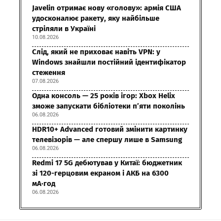
Javelin отримає нову «голову»: армія США
удосконалює ракету, яку найбільше
стріляли в Україні
10.08.2026
Слід, який не приховає навіть VPN: у
Windows знайшли постійний ідентифікатор
стеження
07.08.2026
Одна консоль — 25 років ігор: Xbox Helix
зможе запускати бібліотеки п’яти поколінь
06.08.2026
HDR10+ Advanced готовий змінити картинку
телевізорів — але спершу лише в Samsung
06.08.2026
Redmi 17 5G дебютував у Китаї: бюджетник
зі 120-герцовим екраном і АКБ на 6300
мА·год
06.08.2026