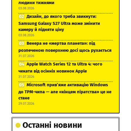
людини тижнями
03.08.2026
Дизайн, до якого треба звикнути:
Samsung Galaxy S27 Ultra може змінити
камеру й підняти ціну
03.08.2026
Венера не «мертва планета»: під
розпеченою поверхнею досі щось рухається
31.07.2026
Apple Watch Series 12 та Ultra 4: чого
чекати від осінніх новинок Apple
31.07.2026
Microsoft прив’яже активацію Windows
до TPM-чипа — але «кінцем піратства» це не
стане
29.07.2026
Останні новини