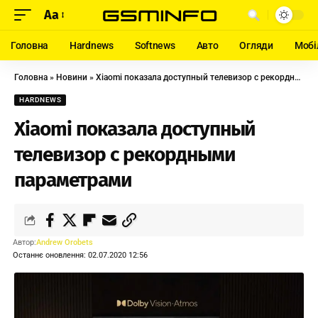
Aa
Головна
Hardnews
Softnews
Авто
Огляди
Мобі
Головна
»
Новини
»
Xiaomi показала доступный телевизор с рекордными параметрами
HARDNEWS
Xiaomi показала доступный
телевизор с рекордными
параметрами
Автор:
Andrew Orobets
Останнє оновлення: 02.07.2020 12:56