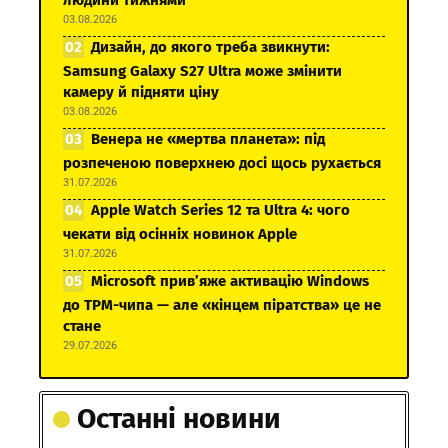
людини тижнями
03.08.2026
Дизайн, до якого треба звикнути:
Samsung Galaxy S27 Ultra може змінити
камеру й підняти ціну
03.08.2026
Венера не «мертва планета»: під
розпеченою поверхнею досі щось рухається
31.07.2026
Apple Watch Series 12 та Ultra 4: чого
чекати від осінніх новинок Apple
31.07.2026
Microsoft прив’яже активацію Windows
до TPM-чипа — але «кінцем піратства» це не
стане
29.07.2026
Останні новини