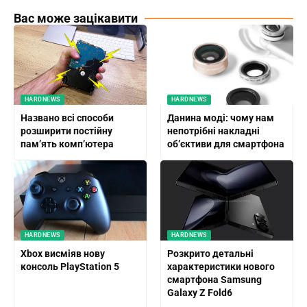
Вас може зацікавити
HARDNEWS
HARDNEWS
Названо всі способи
Данина моді: чому нам
розширити постійну
непотрібні накладні
пам’ять комп’ютера
об’єктиви для смартфона
HARDNEWS
HARDNEWS
Xbox висміяв нову
Розкрито детальні
консоль PlayStation 5
характеристики нового
смартфона Samsung
Galaxy Z Fold6