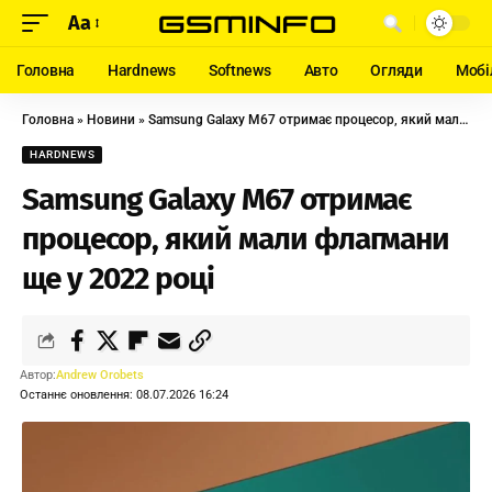
Aa
Головна
Hardnews
Softnews
Авто
Огляди
Мобі
Головна
»
Новини
»
Samsung Galaxy M67 отримає процесор, який мали флагмани ще у 2022 році
HARDNEWS
Samsung Galaxy M67 отримає
процесор, який мали флагмани
ще у 2022 році
Автор:
Andrew Orobets
Останнє оновлення: 08.07.2026 16:24