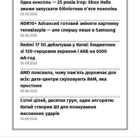
Одна консоль — 25 років ігор: Xbox Helix
зможе запускати бібліотеки п’яти поколінь
06.08.2026
HDR10+ Advanced готовий змінити картинку
телевізорів — але спершу лише в Samsung
06.08.2026
Redmi 17 5G дебютував у Китаї: бюджетник
зі 120-герцовим екраном і АКБ на 6300
мА·год
06.08.2026
AMD пояснила, чому пам’ять дорожчає для
всіх: дата-центри скуповують RAM, яка
простоює
06.08.2026
Сотні цілей, десятки груп, один алгоритм:
Китай створив ШІ для планування
масованих ударів
06.08.2026