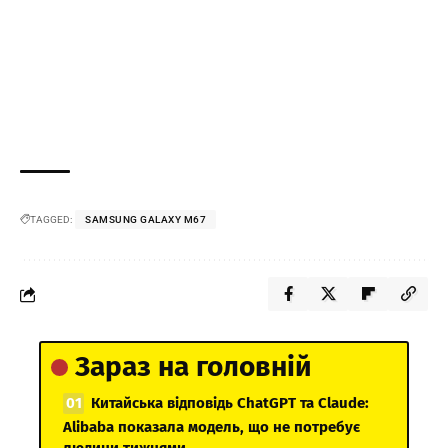
TAGGED:
SAMSUNG GALAXY M67
Зараз на головній
Китайська відповідь ChatGPT та Claude:
Alibaba показала модель, що не потребує