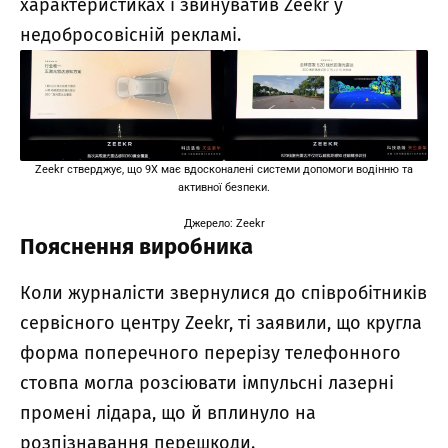
характеристиках і звинуватив Zeekr у
недобросовісній рекламі.
Zeekr стверджує, що 9X має вдосконалені системи допомоги водінню та
активної безпеки.
Джерело: Zeekr
Пояснення виробника
Коли журналісти звернулися до співробітників
сервісного центру Zeekr, ті заявили, що кругла
форма поперечного перерізу телефонного
стовпа могла розсіювати імпульсні лазерні
промені лідара, що й вплинуло на
розпізнавання перешкоди.