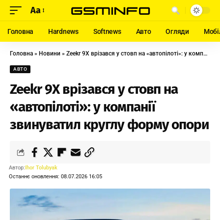
Aa
Головна
Hardnews
Softnews
Авто
Огляди
Мобі
Головна
»
Новини
»
Zeekr 9X врізався у стовп на «автопілоті»: у компанії звинуватил круглу форму опори
АВТО
Zeekr 9X врізався у стовп на
«автопілоті»: у компанії
звинуватил круглу форму опори
Автор:
Ihor Tolubyak
Останнє оновлення: 08.07.2026 16:05