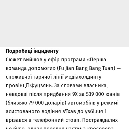
Подробиці інциденту
Сюжет вийшов у ефір програми «Перша
команда допомоги» (Fu Jian Bang Bang Tuan) —
споживчої гарячої лінії медіахолдингу
провінції Фуцзянь. За словами власника,
невдовзі після придбання 9X за 539 000 юанів
(близько 79 000 доларів) автомобіль у режимі
асистованого водіння з’їхав до узбіччя і
врізався в телефонний стовп. Постраждалих
не було, однак передня частина кросовера