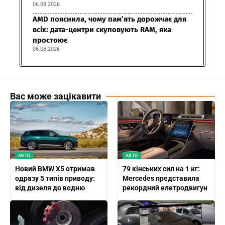
06.08.2026
AMD пояснила, чому пам’ять дорожчає для
всіх: дата-центри скуповують RAM, яка
простоює
06.08.2026
Вас може зацікавити
АВТО
АВТО
Новий BMW X5 отримав
79 кінських сил на 1 кг:
одразу 5 типів приводу:
Mercedes представила
від дизеля до водню
рекордний елетродвигун