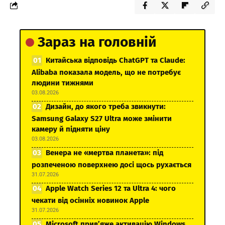
Зараз на головній
Китайська відповідь ChatGPT та Claude:
Alibaba показала модель, що не потребує
людини тижнями
03.08.2026
Дизайн, до якого треба звикнути:
Samsung Galaxy S27 Ultra може змінити
камеру й підняти ціну
03.08.2026
Венера не «мертва планета»: під
розпеченою поверхнею досі щось рухається
31.07.2026
Apple Watch Series 12 та Ultra 4: чого
чекати від осінніх новинок Apple
31.07.2026
Microsoft прив’яже активацію Windows