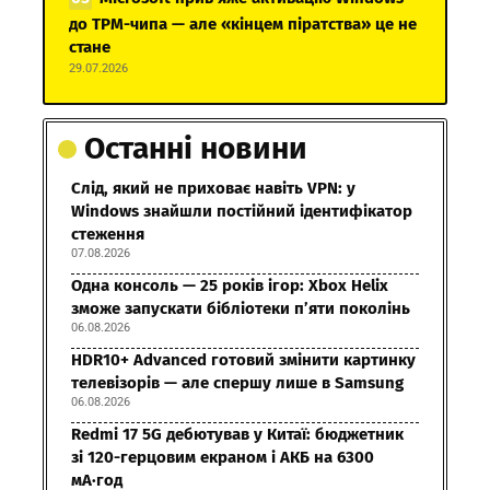
до TPM-чипа — але «кінцем піратства» це не
стане
29.07.2026
Останні новини
Слід, який не приховає навіть VPN: у
Windows знайшли постійний ідентифікатор
стеження
07.08.2026
Одна консоль — 25 років ігор: Xbox Helix
зможе запускати бібліотеки п’яти поколінь
06.08.2026
HDR10+ Advanced готовий змінити картинку
телевізорів — але спершу лише в Samsung
06.08.2026
Redmi 17 5G дебютував у Китаї: бюджетник
зі 120-герцовим екраном і АКБ на 6300
мА·год