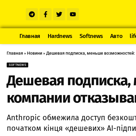
Главная
Hardnews
Softnews
Авто
lif
Главная
»
Новини
»
Дешевая подписка, меньше возможностей:
SOFTNEWS
Дешевая подписка, 
компании отказыва
Anthropic обмежила доступ безкошт
початком кінця «дешевих» AI-підпи