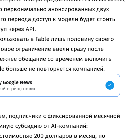
то первоначально анонсированных двух
ого периода доступ к модели будет стоить
уп через API.
пользовать в Fable лишь половину своего
новое ограничение ввели сразу после
режнее обещание со временем включить
de больше не повторяется компанией.
у Google News
оїй стрічці новин
ем, подписчики с фиксированной месячной
мную субсидию от AI-компаний:
стоимостью 200 долларов в месяц, по