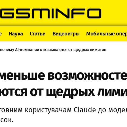
e
Наука
Статьи
Видеоигры
Мобильные опе
 почему AI-компании отказываются от щедрых лимитов
меньше возможностей
ются от щедрых лим
овним користувачам Claude до моделі
сок.