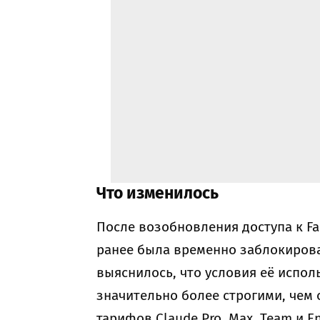
Что изменилось
После возобновления доступа к Fa
ранее была временно заблокирова
выяснилось, что условия её испо
значительно более строгими, чем
тарифов Claude Pro, Max, Team и E