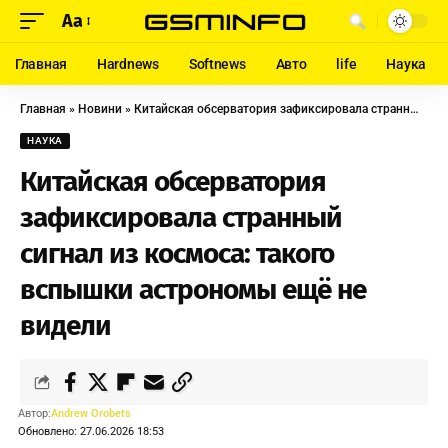
Aa
Главная
Hardnews
Softnews
Авто
life
Наука
Главная
»
Новини
»
Китайская обсерватория зафиксировала странный сигнал из космоса: такого вспышки астрономы ещё не видели
НАУКА
Китайская обсерватория
зафиксировала странный
сигнал из космоса: такого
вспышки астрономы ещё не
видели
Автор:
Andrew Orobets
Обновлено: 27.06.2026 18:53