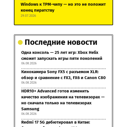
Windows к TPM-чипу — но это не положит
конец пиратству
29.07.2026
Последние новости
Одна консоль — 25 лет игр: Xbox Helix
сможет запускать игры пяти поколений
06.08.2026
Кинокамера Sony FX5 с разъемом XLR:
обзор и сравнение с FX3, FX6 и Canon C80
06.08.2026
HDR10+ Advanced готов изменить
качество изображения на телевизорах —
но сначала только на телевизорах
Samsung
06.08.2026
Redmi 17 5G дебютировал в Китае: