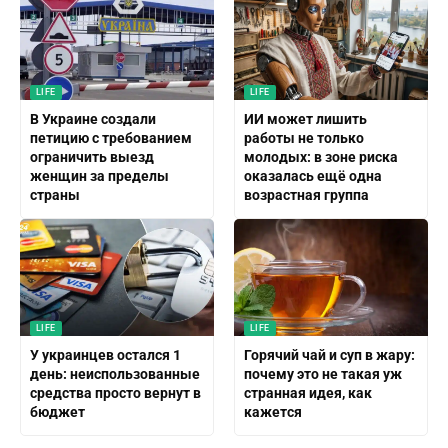
LIFE
LIFE
В Украине создали
ИИ может лишить
петицию с требованием
работы не только
ограничить выезд
молодых: в зоне риска
женщин за пределы
оказалась ещё одна
страны
возрастная группа
LIFE
LIFE
У украинцев остался 1
Горячий чай и суп в жару:
день: неиспользованные
почему это не такая уж
средства просто вернут в
странная идея, как
бюджет
кажется