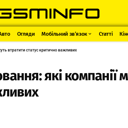
Авто
Огляди
Мобільний зв’язок
Статті
Кін
жуть втратити статус критично важливих
вання: які компанії 
жливих