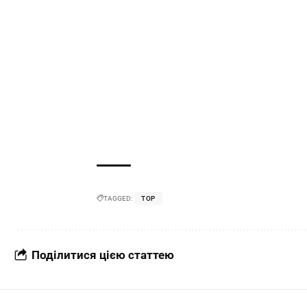
TAGGED:
TOP
Поділитися цією статтею