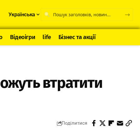
Українська
о
Відеоігри
life
Бізнес та акції
можуть втратити
Поділитися