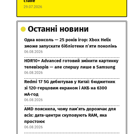
стане
29.07.2026
Останні новини
Одна консоль — 25 років ігор: Xbox Helix
зможе запускати бібліотеки п’яти поколінь
06.08.2026
HDR10+ Advanced готовий змінити картинку
телевізорів — але спершу лише в Samsung
06.08.2026
Redmi 17 5G дебютував у Китаї: бюджетник
зі 120-герцовим екраном і АКБ на 6300
мА·год
06.08.2026
AMD пояснила, чому пам’ять дорожчає для
всіх: дата-центри скуповують RAM, яка
простоює
06.08.2026