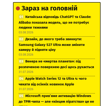
Зараз на головній
Китайська відповідь ChatGPT та Claude:
Alibaba показала модель, що не потребує
людини тижнями
03.08.2026
Дизайн, до якого треба звикнути:
Samsung Galaxy S27 Ultra може змінити
камеру й підняти ціну
03.08.2026
Венера не «мертва планета»: під
розпеченою поверхнею досі щось рухається
31.07.2026
Apple Watch Series 12 та Ultra 4: чого
чекати від осінніх новинок Apple
31.07.2026
Microsoft прив’яже активацію Windows
до TPM-чипа — але «кінцем піратства» це не