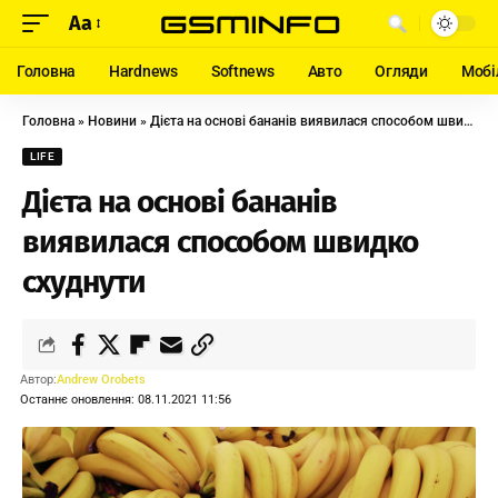
Aa
Головна
Hardnews
Softnews
Авто
Огляди
Мобі
Головна
»
Новини
»
Дієта на основі бананів виявилася способом швидко схуднути
LIFE
Дієта на основі бананів
виявилася способом швидко
схуднути
Автор:
Andrew Orobets
Останнє оновлення: 08.11.2021 11:56