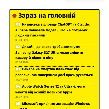
Зараз на головній
Китайська відповідь ChatGPT та Claude:
Alibaba показала модель, що не потребує
людини тижнями
03.08.2026
Дизайн, до якого треба звикнути:
Samsung Galaxy S27 Ultra може змінити
камеру й підняти ціну
03.08.2026
Венера не «мертва планета»: під
розпеченою поверхнею досі щось рухається
31.07.2026
Apple Watch Series 12 та Ultra 4: чого
чекати від осінніх новинок Apple
31.07.2026
Microsoft прив’яже активацію Windows