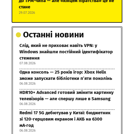
до TPM-чипа — але «кінцем піратства» це не
стане
29.07.2026
Останні новини
Слід, який не приховає навіть VPN: у
Windows знайшли постійний ідентифікатор
стеження
07.08.2026
Одна консоль — 25 років ігор: Xbox Helix
зможе запускати бібліотеки п’яти поколінь
06.08.2026
HDR10+ Advanced готовий змінити картинку
телевізорів — але спершу лише в Samsung
06.08.2026
Redmi 17 5G дебютував у Китаї: бюджетник
зі 120-герцовим екраном і АКБ на 6300
мА·год
06.08.2026