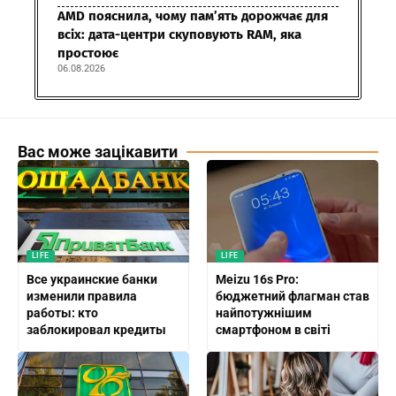
AMD пояснила, чому пам’ять дорожчає для
всіх: дата-центри скуповують RAM, яка
простоює
06.08.2026
Вас може зацікавити
LIFE
LIFE
Все украинские банки
Meizu 16s Pro:
изменили правила
бюджетний флагман став
работы: кто
найпотужнішим
заблокировал кредиты
смартфоном в світі