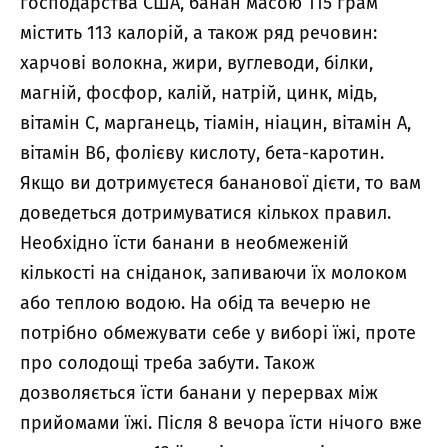
господарства США, банан масою 115 грам
містить 113 калорій, а також ряд речовин:
харчові волокна, жири, вуглеводи, білки,
магній, фосфор, калій, натрій, цинк, мідь,
вітамін С, марганець, тіамін, ніацин, вітамін А,
вітамін B6, фолієву кислоту, бета-каротин.
Якщо ви дотримуєтеся бананової дієти, то вам
доведеться дотримуватися кількох правил.
Необхідно їсти банани в необмеженій
кількості на сніданок, запиваючи їх молоком
або теплою водою. На обід та вечерю не
потрібно обмежувати себе у виборі їжі, проте
про солодощі треба забути. Також
дозволяється їсти банани у перервах між
прийомами їжі. Після 8 вечора їсти нічого вже