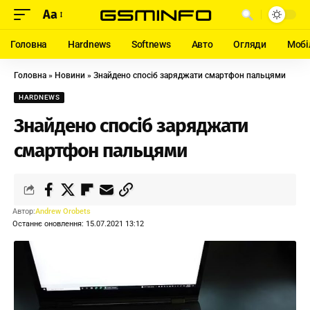
Aa
Головна
Hardnews
Softnews
Авто
Огляди
Мобі
Головна
»
Новини
»
Знайдено спосіб заряджати смартфон пальцями
HARDNEWS
Знайдено спосіб заряджати
смартфон пальцями
Автор:
Andrew Orobets
Останнє оновлення: 15.07.2021 13:12