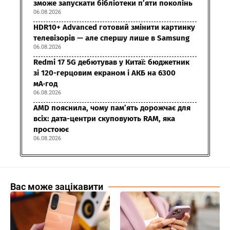
зможе запускати бібліотеки п’яти поколінь
06.08.2026
HDR10+ Advanced готовий змінити картинку
телевізорів — але спершу лише в Samsung
06.08.2026
Redmi 17 5G дебютував у Китаї: бюджетник
зі 120-герцовим екраном і АКБ на 6300
мА·год
06.08.2026
AMD пояснила, чому пам’ять дорожчає для
всіх: дата-центри скуповують RAM, яка
простоює
06.08.2026
Вас може зацікавити