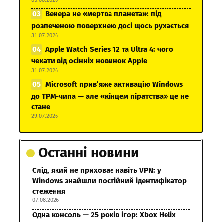
03.08.2026
Венера не «мертва планета»: під
розпеченою поверхнею досі щось рухається
31.07.2026
Apple Watch Series 12 та Ultra 4: чого
чекати від осінніх новинок Apple
31.07.2026
Microsoft прив’яже активацію Windows
до TPM-чипа — але «кінцем піратства» це не
стане
29.07.2026
Останні новини
Слід, який не приховає навіть VPN: у
Windows знайшли постійний ідентифікатор
стеження
07.08.2026
Одна консоль — 25 років ігор: Xbox Helix