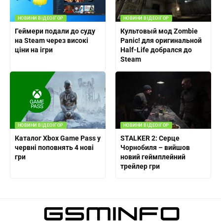
НОВИНИ ВІДЕОІГОР
НОВИНИ ВІДЕОІГОР
Геймери подали до суду
Культовый мод Zombie
на Steam через високі
Panic! для оригинальной
ціни на ігри
Half-Life добрался до
Steam
НОВИНИ ВІДЕОІГОР
НОВИНИ ВІДЕОІГОР
Каталог Xbox Game Pass у
STALKER 2: Серце
червні поповнять 4 нові
Чорнобиля – вийшов
гри
новий геймплейний
трейлер гри