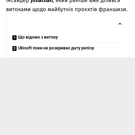
інсайдер
j0nathan
, який раніше вже ділився
витоками щодо майбутніх проєктів франшизи.
Що відомо з витоку
Ubisoft поки не розкриває дату релізу