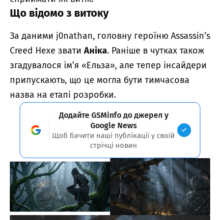
Що відомо з витоку
За даними j0nathan, головну героїню Assassin’s
Creed Hexe звати
Аніка
. Раніше в чутках також
згадувалося ім’я «Ельза», але тепер інсайдери
припускають, що це могла бути тимчасова
назва на етапі розробки.
Додайте GSMinfo до джерел у
Google News
Щоб бачити наші публікації у своїй
стрічці новин