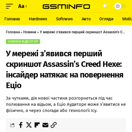
Aa
Головна
Hardnews
Softnews
Авто
Огляди
Мобі
Головна
»
Новини
»
У мережі з’явився перший скриншот Assassin’s Creed Hexe: інсайдер натякає на повернення Еціо
НОВИНИ ВІДЕОІГОР
У мережі з’явився перший
скриншот Assassin’s Creed Hexe:
інсайдер натякає на повернення
Еціо
За чутками, дія нової частини розгорнеться під час
полювання на відьом, а Еціо Аудиторе може з’явитися не
фізично, а через спогади або технології Ісу.