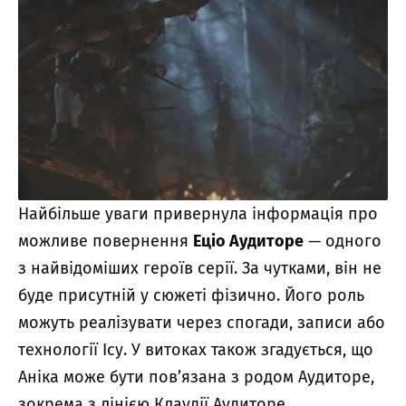
Найбільше уваги привернула інформація про
можливе повернення
Еціо Аудиторе
— одного
з найвідоміших героїв серії. За чутками, він не
буде присутній у сюжеті фізично. Його роль
можуть реалізувати через спогади, записи або
технології Ісу. У витоках також згадується, що
Аніка може бути пов’язана з родом Аудиторе,
зокрема з лінією Клаудії Аудиторе.