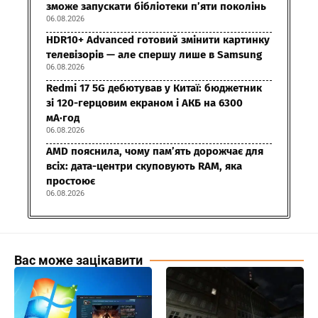
зможе запускати бібліотеки п’яти поколінь
06.08.2026
HDR10+ Advanced готовий змінити картинку
телевізорів — але спершу лише в Samsung
06.08.2026
Redmi 17 5G дебютував у Китаї: бюджетник
зі 120-герцовим екраном і АКБ на 6300
мА·год
06.08.2026
AMD пояснила, чому пам’ять дорожчає для
всіх: дата-центри скуповують RAM, яка
простоює
06.08.2026
Вас може зацікавити