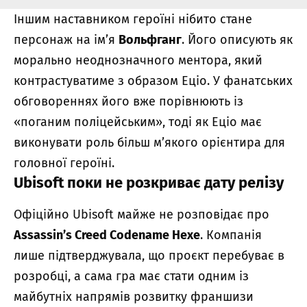
Іншим наставником героїні нібито стане
персонаж на ім’я
Вольфганг
. Його описують як
морально неоднозначного ментора, який
контрастуватиме з образом Еціо. У фанатських
обговореннях його вже порівнюють із
«поганим поліцейським», тоді як Еціо має
виконувати роль більш м’якого орієнтира для
головної героїні.
Ubisoft поки не розкриває дату релізу
Офіційно Ubisoft майже не розповідає про
Assassin’s Creed Codename Hexe
. Компанія
лише підтверджувала, що проєкт перебуває в
розробці, а сама гра має стати одним із
майбутніх напрямів розвитку франшизи