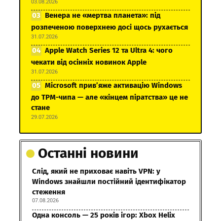
03.08.2026
Венера не «мертва планета»: під
розпеченою поверхнею досі щось рухається
31.07.2026
Apple Watch Series 12 та Ultra 4: чого
чекати від осінніх новинок Apple
31.07.2026
Microsoft прив’яже активацію Windows
до TPM-чипа — але «кінцем піратства» це не
стане
29.07.2026
Останні новини
Слід, який не приховає навіть VPN: у
Windows знайшли постійний ідентифікатор
стеження
07.08.2026
Одна консоль — 25 років ігор: Xbox Helix