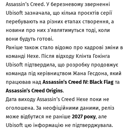
Assassin’s Creed. У березневому зверненні
Ubisoft зазначала, що кілька проєктів серії
перебувають на різних етапах створення, а
новини про них з’являтимуться тоді, коли
вони будуть готові.
Раніше також стало відомо про кадрові зміни в
команді Hexe. Після відходу Клінта Гокінга
Ubisoft підтвердила, що розробку продовжує
команда під керівництвом Жана Гесдона, який
працював над
Assassin’s Creed IV: Black Flag
та
Assassin’s Creed Origins
.
Дата виходу Assassin’s Creed Hexe поки не
оголошена. За неофіційними даними, реліз
може відбутися не раніше
2027 року
, але
Ubisoft цю інформацію не підтверджувала.