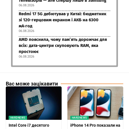
телевізорів — але спершу лише в Samsung
06.08.2026
Redmi 17 5G дебютував у Китаї: бюджетник
зі 120-герцовим екраном і АКБ на 6300
мА·год
06.08.2026
AMD пояснила, чому пам’ять дорожчає для
всіх: дата-центри скуповують RAM, яка
простоює
06.08.2026
Вас може зацікавити
HARDNEWS
HARDNEWS
Intel Core i7 десятого
iPhone 14 Pro показали на