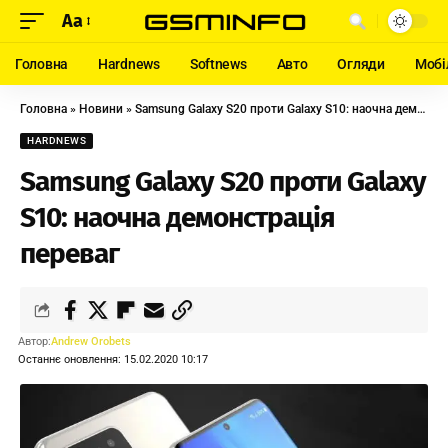
Aa
Головна
Hardnews
Softnews
Авто
Огляди
Мобі
Головна
»
Новини
»
Samsung Galaxy S20 проти Galaxy S10: наочна демонстрація переваг
HARDNEWS
Samsung Galaxy S20 проти Galaxy
S10: наочна демонстрація
переваг
Автор:
Andrew Orobets
Останнє оновлення: 15.02.2020 10:17