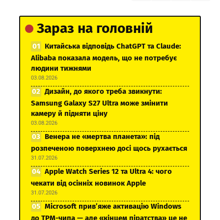
Зараз на головній
Китайська відповідь ChatGPT та Claude:
Alibaba показала модель, що не потребує
людини тижнями
03.08.2026
Дизайн, до якого треба звикнути:
Samsung Galaxy S27 Ultra може змінити
камеру й підняти ціну
03.08.2026
Венера не «мертва планета»: під
розпеченою поверхнею досі щось рухається
31.07.2026
Apple Watch Series 12 та Ultra 4: чого
чекати від осінніх новинок Apple
31.07.2026
Microsoft прив’яже активацію Windows
до TPM-чипа — але «кінцем піратства» це не