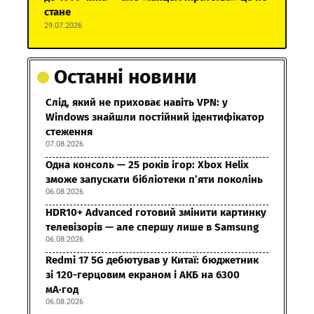
стане
29.07.2026
Останні новини
Слід, який не приховає навіть VPN: у
Windows знайшли постійний ідентифікатор
стеження
07.08.2026
Одна консоль — 25 років ігор: Xbox Helix
зможе запускати бібліотеки п’яти поколінь
06.08.2026
HDR10+ Advanced готовий змінити картинку
телевізорів — але спершу лише в Samsung
06.08.2026
Redmi 17 5G дебютував у Китаї: бюджетник
зі 120-герцовим екраном і АКБ на 6300
мА·год
06.08.2026