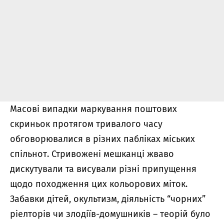
Масові випадки маркування поштових
скриньок протягом тривалого часу
обговорювалися в різних пабліках міських
спільнот. Стривожені мешканці жваво
дискутували та висували різні припущення
щодо походження цих кольорових міток.
Забавки дітей, окультизм, діяльність “чорних”
ріелторів чи злодіїв-домушників – теорій було