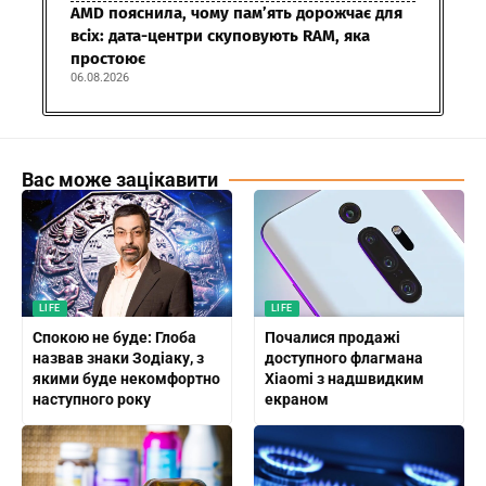
AMD пояснила, чому пам’ять дорожчає для
всіх: дата-центри скуповують RAM, яка
простоює
06.08.2026
Вас може зацікавити
LIFE
LIFE
Спокою не буде: Глоба
Почалися продажі
назвав знаки Зодіаку, з
доступного флагмана
якими буде некомфортно
Xiaomi з надшвидким
наступного року
екраном