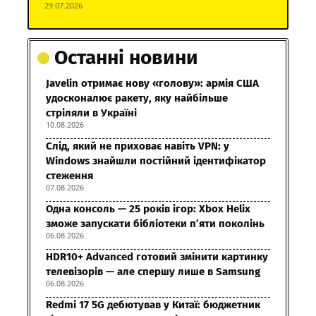
29.07.2026
Останні новини
Javelin отримає нову «голову»: армія США
удосконалює ракету, яку найбільше
стріляли в Україні
10.08.2026
Слід, який не приховає навіть VPN: у
Windows знайшли постійний ідентифікатор
стеження
07.08.2026
Одна консоль — 25 років ігор: Xbox Helix
зможе запускати бібліотеки п’яти поколінь
06.08.2026
HDR10+ Advanced готовий змінити картинку
телевізорів — але спершу лише в Samsung
06.08.2026
Redmi 17 5G дебютував у Китаї: бюджетник