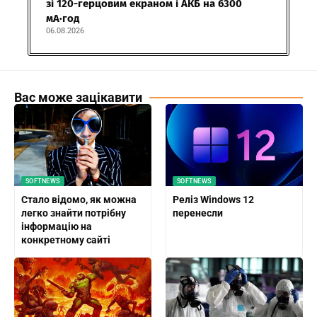
зі 120-герцовим екраном і АКБ на 6300
мА·год
06.08.2026
Вас може зацікавити
SOFTNEWS
SOFTNEWS
Стало відомо, як можна
Реліз Windows 12
легко знайти потрібну
перенесли
інформацію на
конкретному сайті