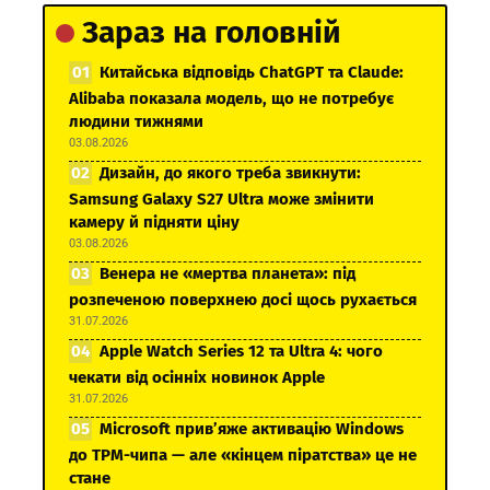
Зараз на головній
Китайська відповідь ChatGPT та Claude:
Alibaba показала модель, що не потребує
людини тижнями
03.08.2026
Дизайн, до якого треба звикнути:
Samsung Galaxy S27 Ultra може змінити
камеру й підняти ціну
03.08.2026
Венера не «мертва планета»: під
розпеченою поверхнею досі щось рухається
31.07.2026
Apple Watch Series 12 та Ultra 4: чого
чекати від осінніх новинок Apple
31.07.2026
Microsoft прив’яже активацію Windows
до TPM-чипа — але «кінцем піратства» це не
стане