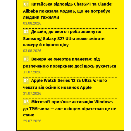
Китайська відповідь ChatGPT та Claude:
Alibaba показала модель, що не потребує
людини тижнями
03.08.2026
Дизайн, до якого треба звикнути:
Samsung Galaxy S27 Ultra може змінити
камеру й підняти ціну
03.08.2026
Венера не «мертва планета»: під
розпеченою поверхнею досі щось рухається
31.07.2026
Apple Watch Series 12 та Ultra 4: чого
чекати від осінніх новинок Apple
31.07.2026
Microsoft прив’яже активацію Windows
до TPM-чипа — але «кінцем піратства» це не
стане
29.07.2026