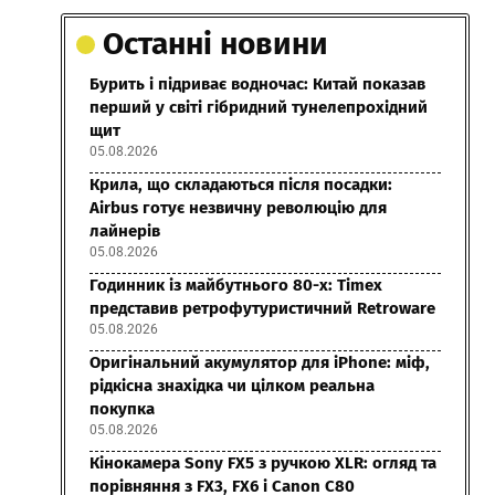
Останні новини
Бурить і підриває водночас: Китай показав
перший у світі гібридний тунелепрохідний
щит
05.08.2026
Крила, що складаються після посадки:
Airbus готує незвичну революцію для
лайнерів
05.08.2026
Годинник із майбутнього 80-х: Timex
представив ретрофутуристичний Retroware
05.08.2026
Оригінальний акумулятор для iPhone: міф,
рідкісна знахідка чи цілком реальна
покупка
05.08.2026
Кінокамера Sony FX5 з ручкою XLR: огляд та
порівняння з FX3, FX6 і Canon C80