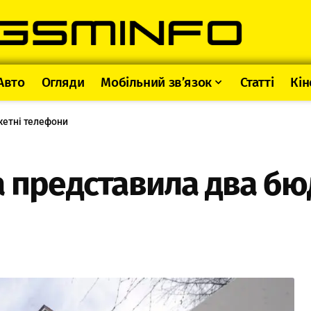
Авто
Огляди
Мобільний зв’язок
Статті
Кін
жетні телефони
a представила два б