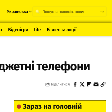
Українська
о
Відеоігри
life
Бізнес та акції
юджетні телефони
Поділитися
Зараз на головній