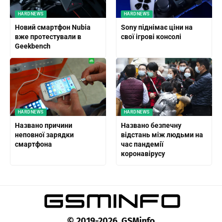
HARDNEWS
HARDNEWS
Новий смартфон Nubia
Sony піднімає ціни на
вже протестували в
свої ігрові консолі
Geekbench
HARDNEWS
HARDNEWS
Названо причини
Названо безпечну
неповної зарядки
відстань між людьми на
смартфона
час пандемії
коронавірусу
© 2019-2026 GSMinfo