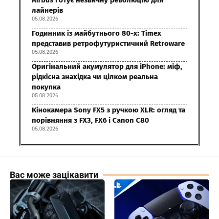
Airbus готує незвичну революцію для
лайнерів
05.08.2026
Годинник із майбутнього 80-х: Timex
представив ретрофутуристичний Retroware
05.08.2026
Оригінальний акумулятор для iPhone: міф,
рідкісна знахідка чи цілком реальна
покупка
05.08.2026
Кінокамера Sony FX5 з ручкою XLR: огляд та
порівняння з FX3, FX6 і Canon C80
05.08.2026
Вас може зацікавити