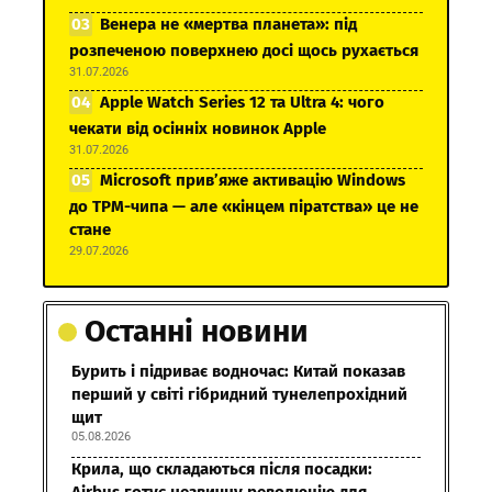
Венера не «мертва планета»: під
розпеченою поверхнею досі щось рухається
31.07.2026
Apple Watch Series 12 та Ultra 4: чого
чекати від осінніх новинок Apple
31.07.2026
Microsoft прив’яже активацію Windows
до TPM-чипа — але «кінцем піратства» це не
стане
29.07.2026
Останні новини
Бурить і підриває водночас: Китай показав
перший у світі гібридний тунелепрохідний
щит
05.08.2026
Крила, що складаються після посадки: