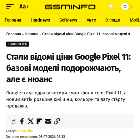
Aa
Головна
Hardnews
Softnews
Авто
Огляди
Мобі
Головна
»
Новини
»
Стали відомі ціни Google Pixel 11: базові моделі подорожчають, але є нюанс
HARDNEWS
Стали відомі ціни Google Pixel 11:
базові моделі подорожчають,
але є нюанс
Google готує одразу чотири смартфони серії Pixel 11, а
новий витік розкрив їхні ціни, кольори та дату старту
продажів.
Автор:
Haidar Illia
Останнє оновлення: 08.07.2026 06:33