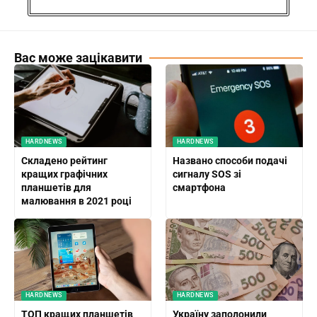
Вас може зацікавити
HARDNEWS
HARDNEWS
Складено рейтинг
Названо способи подачі
кращих графічних
сигналу SOS зі
планшетів для
смартфона
малювання в 2021 році
HARDNEWS
HARDNEWS
ТОП кращих планшетів
Україну заполонили