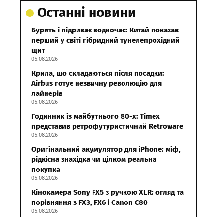
Останні новини
Бурить і підриває водночас: Китай показав
перший у світі гібридний тунелепрохідний
щит
05.08.2026
Крила, що складаються після посадки:
Airbus готує незвичну революцію для
лайнерів
05.08.2026
Годинник із майбутнього 80-х: Timex
представив ретрофутуристичний Retroware
05.08.2026
Оригінальний акумулятор для iPhone: міф,
рідкісна знахідка чи цілком реальна
покупка
05.08.2026
Кінокамера Sony FX5 з ручкою XLR: огляд та
порівняння з FX3, FX6 і Canon C80
05.08.2026