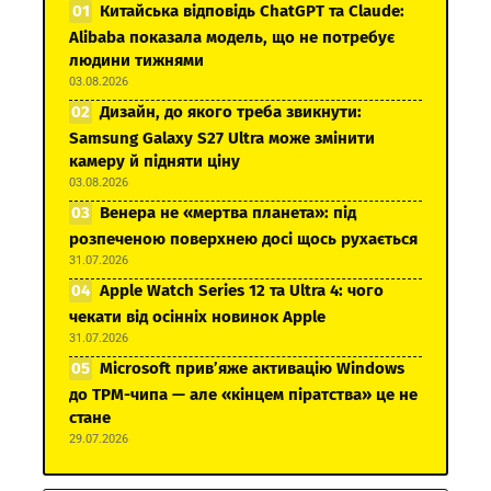
Китайська відповідь ChatGPT та Claude:
Alibaba показала модель, що не потребує
людини тижнями
03.08.2026
Дизайн, до якого треба звикнути:
Samsung Galaxy S27 Ultra може змінити
камеру й підняти ціну
03.08.2026
Венера не «мертва планета»: під
розпеченою поверхнею досі щось рухається
31.07.2026
Apple Watch Series 12 та Ultra 4: чого
чекати від осінніх новинок Apple
31.07.2026
Microsoft прив’яже активацію Windows
до TPM-чипа — але «кінцем піратства» це не
стане
29.07.2026