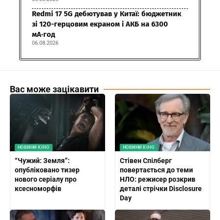
Redmi 17 5G дебютував у Китаї: бюджетник
зі 120-герцовим екраном і АКБ на 6300
мА·год
06.08.2026
Вас може зацікавити
НОВИНИ КІНО
НОВИНИ КІНО
“Чужий: Земля”:
Стівен Спілберг
опубліковано тизер
повертається до теми
нового серіалу про
НЛО: режисер розкрив
ксесноморфів
деталі стрічки Disclosure
Day