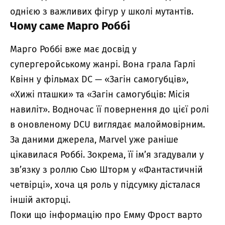
однією з важливих фігур у школі мутантів.
Чому саме Марго Роббі
Марго Роббі вже має досвід у
супергеройському жанрі. Вона грала Гарлі
Квінн у фільмах DC — «Загін самогубців»,
«Хижі пташки» та «Загін самогубців: Місія
навиліт». Водночас її повернення до цієї ролі
в оновленому DCU виглядає малоймовірним.
За даними джерела, Marvel уже раніше
цікавилася Роббі. Зокрема, її ім’я згадували у
зв’язку з роллю Сью Шторм у «Фантастичній
четвірці», хоча ця роль у підсумку дісталася
іншій акторці.
Поки що інформацію про Емму Фрост варто