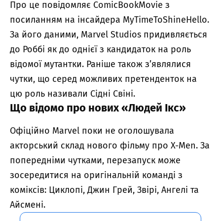
Про це повідомляє ComicBookMovie з
посиланням на інсайдера MyTimeToShineHello.
За його даними, Marvel Studios придивляється
до Роббі як до однієї з кандидаток на роль
відомої мутантки. Раніше також з’являлися
чутки, що серед можливих претенденток на
цю роль називали Сідні Свіні.
Що відомо про нових «Людей Ікс»
Офіційно Marvel поки не оголошувала
акторський склад нового фільму про X-Men. За
попередніми чутками, перезапуск може
зосередитися на оригінальній команді з
коміксів: Циклопі, Джин Грей, Звірі, Ангелі та
Айсмені.