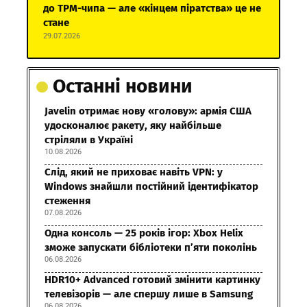
до TPM-чипа — але «кінцем піратства» це не
стане
29.07.2026
Останні новини
Javelin отримає нову «голову»: армія США
удосконалює ракету, яку найбільше
стріляли в Україні
10.08.2026
Слід, який не приховає навіть VPN: у
Windows знайшли постійний ідентифікатор
стеження
07.08.2026
Одна консоль — 25 років ігор: Xbox Helix
зможе запускати бібліотеки п’яти поколінь
06.08.2026
HDR10+ Advanced готовий змінити картинку
телевізорів — але спершу лише в Samsung
06.08.2026