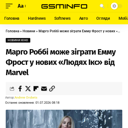
Aa
Головна
Hardnews
Softnews
Авто
Огляди
Мобі
Головна
»
Новини
»
Марго Роббі може зіграти Емму Фрост у нових «Людях Ікс» від Marvel
НОВИНИ КІНО
Марго Роббі може зіграти Емму
Фрост у нових «Людях Ікс» від
Marvel
Автор:
Andrew Orobets
Останнє оновлення: 01.07.2026 08:18