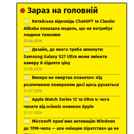
Зараз на головній
Китайська відповідь ChatGPT та Claude:
Alibaba показала модель, що не потребує
людини тижнями
03.08.2026
Дизайн, до якого треба звикнути:
Samsung Galaxy S27 Ultra може змінити
камеру й підняти ціну
03.08.2026
Венера не «мертва планета»: під
розпеченою поверхнею досі щось рухається
31.07.2026
Apple Watch Series 12 та Ultra 4: чого
чекати від осінніх новинок Apple
31.07.2026
Microsoft прив’яже активацію Windows
до TPM-чипа — але «кінцем піратства» це не