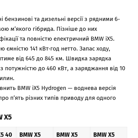
і бензинові та дизельні версії з рядними 6-
ю м’якого гібрида. Пізніше до них
фікації та повністю електричний BMW iX5.
 ємністю 141 кВт·год нетто. Запас ходу,
итиме від 645 до 845 км. Швидка зарядка
з потужністю до 460 кВт, а заряджання від 10
илин.
овнить BMW iX5 Hydrogen — воднева версія
ро п’ять різних типів приводу для одного
W X5
5 40
BMW X5
BMW X5
BMW X5