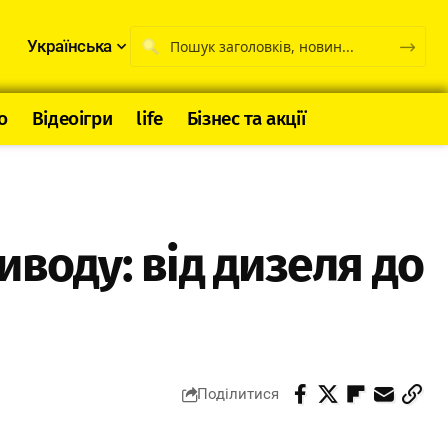
Українська
о
Відеоігри
life
Бізнес та акції
воду: від дизеля до
Поділитися