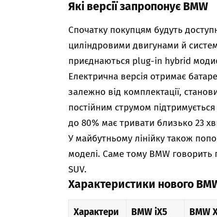
Які версії запропонує BMW
Спочатку покупцям будуть доступн
циліндровими двигунами й системо
приєднаються plug-in hybrid моди
Електрична версія отримає батарею
залежно від комплектації, станов
постійним струмом підтримується 
до 80% має тривати близько 23 хв
У майбутньому лінійку також поп
моделі. Саме тому BMW говорить п
SUV.
Характеристики нового BM
Характери
BMW iX5
BMW X