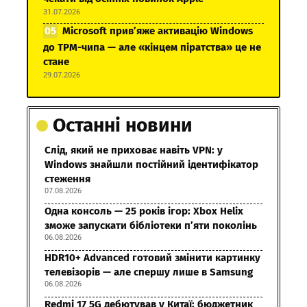
31.07.2026
Microsoft прив’яже активацію Windows
до TPM-чипа — але «кінцем піратства» це не
стане
29.07.2026
Останні новини
Слід, який не приховає навіть VPN: у
Windows знайшли постійний ідентифікатор
стеження
07.08.2026
Одна консоль — 25 років ігор: Xbox Helix
зможе запускати бібліотеки п’яти поколінь
06.08.2026
HDR10+ Advanced готовий змінити картинку
телевізорів — але спершу лише в Samsung
06.08.2026
Redmi 17 5G дебютував у Китаї: бюджетник