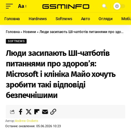
Aa
Головна
Hardnews
Softnews
Авто
Огляди
Мобі
Головна
»
Новини
»
Люди засипають ШІ-чатботів питаннями про здоров’я: Microsoft і клініка Майо хочуть зробити такі відповіді безпечнішими
SOFTNEWS
Люди засипають ШІ-чатботів
питаннями про здоров’я:
Microsoft і клініка Майо хочуть
зробити такі відповіді
безпечнішими
Автор:
Andrew Orobets
Останнє оновлення: 05.06.2026 10:23