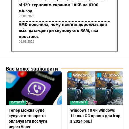
зі 120-герцовим екраном і АКБ на 6300
мА·год
06.08.2026
AMD пояснила, чому пам’ять дорожчає для
всіх: дата-центри скуповують RAM, яка
простоює
06.08.2026
Вас може зацікавити
SOFTNEWS
SOFTNEWS
Тепер можна буде
Windows 10 чи Windows
купувати товари та
11: яка ОС краща для ігор
оплачувати послуги
в 2024 році
через Viber