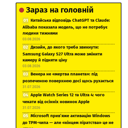
Зараз на головній
Китайська відповідь ChatGPT та Claude:
Alibaba показала модель, що не потребує
людини тижнями
03.08.2026
Дизайн, до якого треба звикнути:
Samsung Galaxy S27 Ultra може змінити
камеру й підняти ціну
03.08.2026
Венера не «мертва планета»: під
розпеченою поверхнею досі щось рухається
31.07.2026
Apple Watch Series 12 та Ultra 4: чого
чекати від осінніх новинок Apple
31.07.2026
Microsoft прив’яже активацію Windows
до TPM-чипа — але «кінцем піратства» це не