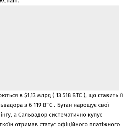
RChain.
ться в $1,13 млрд ( 13 518 BTC ), що ставить її
ьвадора з 6 119 BTC . Бутан нарощує свої
інгу, а Сальвадор систематично купує
іткоїн отримав статус офіційного платіжного