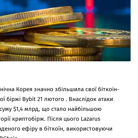
внічна Корея значно збільшила свої біткоін-
 біржі Bybit 21 лютого . Внаслідок атаки
суму $1,4 млрд, що стало найбільшою
орії криптобірж. Після цього Lazarus
аденого ефіру в біткоїн, використовуючи