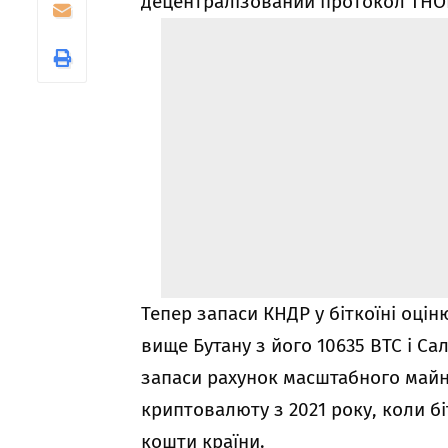
децентралізований протокол THO
Тепер запаси КНДР у біткоїні оцінюю
вище Бутану з його 10635 BTC і Сал
запаси рахунок масштабного майн
криптовалюту з 2021 року, коли б
кошти країни.