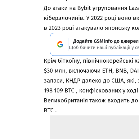
До атаки на Bybit угруповання Laz
кіберзлочинів. У 2022 році воно в
в 2023 році атакувало японську к
Додайте GSMinfo до джерел
Щоб бачити наші публікації у с
Крім біткоїну, північнокорейські
$30 млн, включаючи ETH, BNB, DAI
запаси, КНДР далеко до США, які,
198 109 BTC , конфіскованих у ход
Великобританія також входить до 
BTC .