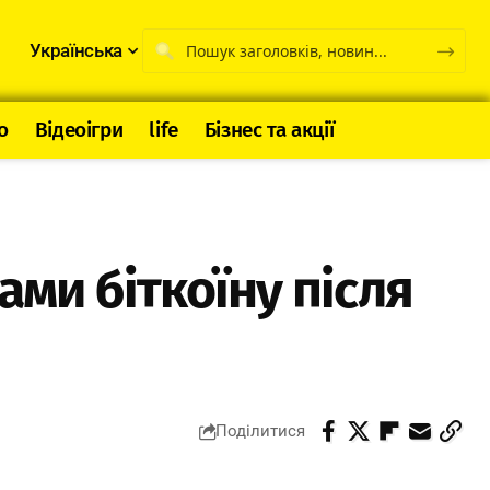
Українська
о
Відеоігри
life
Бізнес та акції
ами біткоїну після
Поділитися