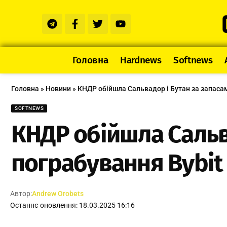
Головна
Hardnews
Softnews
Головна
»
Новини
»
КНДР обійшла Сальвадор і Бутан за запасам
SOFTNEWS
КНДР обійшла Сальва
пограбування Bybit
Автор:
Andrew Orobets
Останнє оновлення: 18.03.2025 16:16