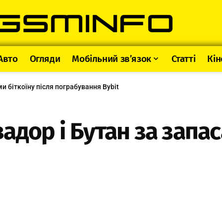
Авто
Огляди
Мобільний зв’язок
Статті
Кін
и біткоїну після пограбування Bybit
дор і Бутан за запас