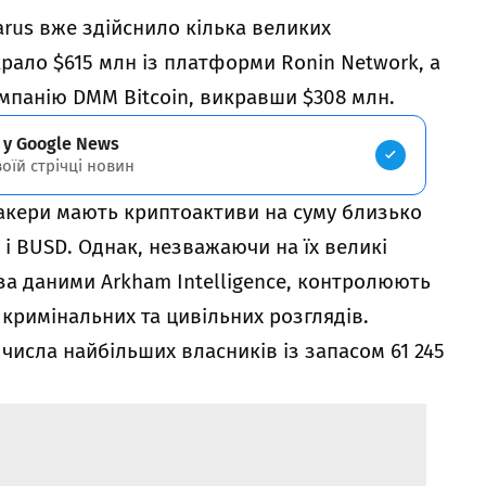
arus вже здійснило кілька великих
крало $615 млн із платформи Ronin Network, а
омпанію DMM Bitcoin, викравши $308 млн.
 у Google News
воїй стрічці новин
 хакери мають криптоактиви на суму близько
 і BUSD. Однак, незважаючи на їх великі
 за даними Arkham Intelligence, контролюють
і кримінальних та цивільних розглядів.
числа найбільших власників із запасом 61 245