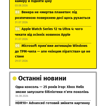
камеру й підняти ціну
03.08.2026
Венера не «мертва планета»: під
розпеченою поверхнею досі щось рухається
31.07.2026
Apple Watch Series 12 та Ultra 4: чого
чекати від осінніх новинок Apple
31.07.2026
Microsoft прив’яже активацію Windows
до TPM-чипа — але «кінцем піратства» це не
стане
29.07.2026
Останні новини
Одна консоль — 25 років ігор: Xbox Helix
зможе запускати бібліотеки п’яти поколінь
06.08.2026
HDR10+ Advanced готовий змінити картинку