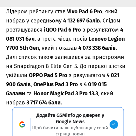
Лідером рейтингу став
Vivo Pad 6 Pro
, який
набрав у середньому
4 132 697 балів
. Слідом
розташувався
iQOO Pad 6 Pro
з результатом
4
081 031 бал
, а третє місце посів
Lenovo Legion
Y700 5th Gen
, який показав
4 073 338 балів
.
Далі список також залишився за пристроями
на Snapdragon 8 Elite Gen 5. До першої шістки
увійшли
OPPO Pad 5 Pro
з результатом
4 021
900 балів
,
OnePlus Pad 3 Pro
з
4 019 015
балами
та
Honor MagicPad 3 Pro 13.3
, який
набрав
3 717 674 бали
.
Додайте GSMinfo до джерел у
Google News
Щоб бачити наші публікації у своїй
стрічці новин