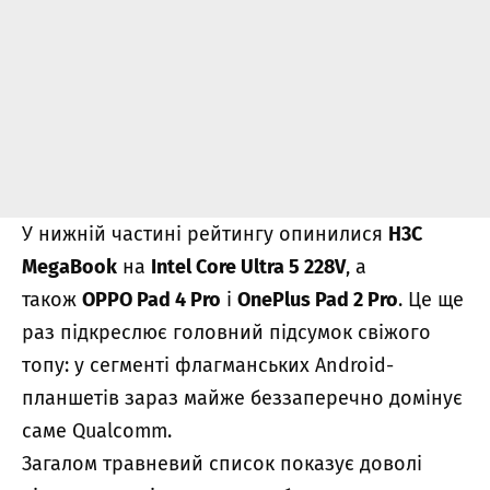
У нижній частині рейтингу опинилися
H3C
MegaBook
на
Intel Core Ultra 5 228V
, а
також
OPPO Pad 4 Pro
і
OnePlus Pad 2 Pro
. Це ще
раз підкреслює головний підсумок свіжого
топу: у сегменті флагманських Android-
планшетів зараз майже беззаперечно домінує
саме Qualcomm.
Загалом травневий список показує доволі