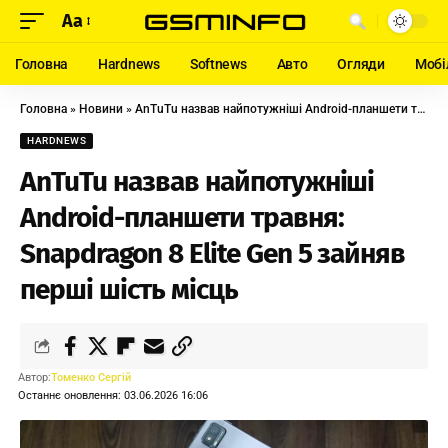
Aa
Головна
Hardnews
Softnews
Авто
Огляди
Мобі
Головна
»
Новини
»
AnTuTu назвав найпотужніші Android-планшети травня: Snapdragon 8 Elite Gen 5 зайняв перші шість місць
HARDNEWS
AnTuTu назвав найпотужніші
Android-планшети травня:
Snapdragon 8 Elite Gen 5 зайняв
перші шість місць
Автор:
Томенко Сергій
Останнє оновлення: 03.06.2026 16:06