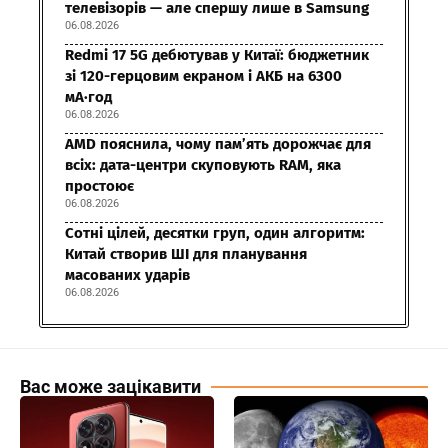
телевізорів — але спершу лише в Samsung
06.08.2026
Redmi 17 5G дебютував у Китаї: бюджетник
зі 120-герцовим екраном і АКБ на 6300
мА·год
06.08.2026
AMD пояснила, чому пам’ять дорожчає для
всіх: дата-центри скуповують RAM, яка
простоює
06.08.2026
Сотні цілей, десятки груп, один алгоритм:
Китай створив ШІ для планування
масованих ударів
06.08.2026
Вас може зацікавити