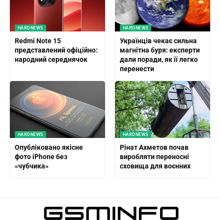
HARDNEWS
HARDNEWS
Redmi Note 15
Українців чекає сильна
представлений офіційно:
магнітна буря: експерти
народний середнячок
дали поради, як її легко
перенести
HARDNEWS
HARDNEWS
Опубліковано якісне
Рінат Ахметов почав
фото iPhone без
виробляти переносні
«чубчика»
сховища для воєнних