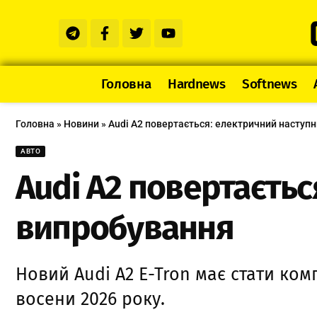
Головна
Hardnews
Softnews
Головна
»
Новини
»
Audi A2 повертається: електричний наступ
АВТО
Audi A2 повертаєть
випробування
Новий Audi A2 E-Tron має стати ко
восени 2026 року.