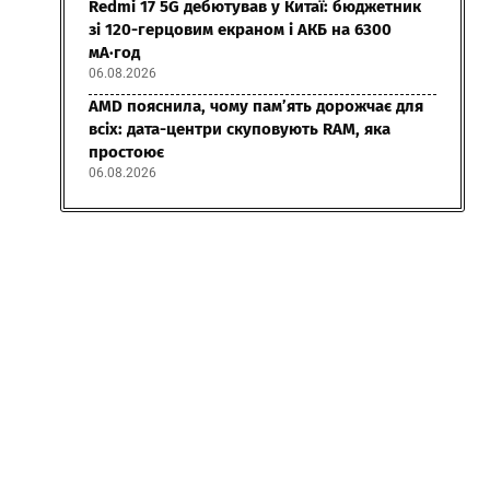
Redmi 17 5G дебютував у Китаї: бюджетник
зі 120-герцовим екраном і АКБ на 6300
мА·год
06.08.2026
AMD пояснила, чому пам’ять дорожчає для
всіх: дата-центри скуповують RAM, яка
простоює
06.08.2026