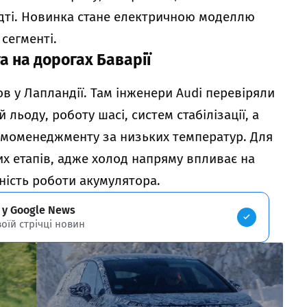
адті. Новинка стане електричною моделлю
сегменті.
та на дорогах Баварії
 у Лапландії. Там інженери Audi перевіряли
 льоду, роботу шасі, систем стабілізації, а
ермоменеджменту за низьких температур. Для
х етапів, адже холод напряму впливає на
ьність роботи акумулятора.
 у Google News
воїй стрічці новин