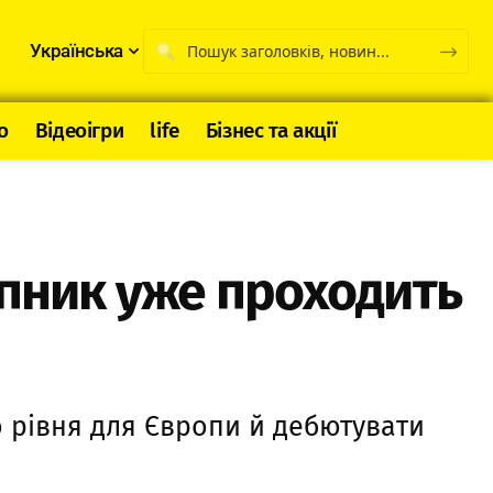
Українська
о
Відеоігри
life
Бізнес та акції
упник уже проходить
о рівня для Європи й дебютувати