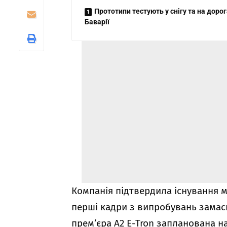
Прототипи тестують у снігу та на доро
Баварії
Компанія підтвердила існування м
перші кадри з випробувань замаск
прем’єра A2 E-Tron запланована н