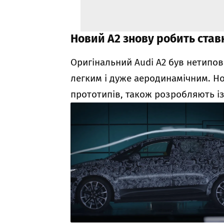
Новий A2 знову робить став
Оригінальний Audi A2 був нетипо
легким і дуже аеродинамічним. Нов
прототипів, також розробляють і