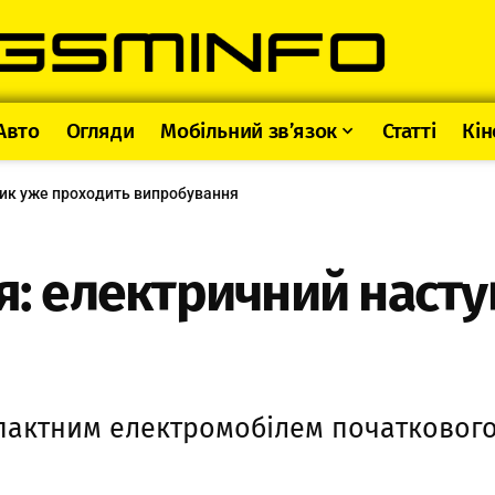
Авто
Огляди
Мобільний зв’язок
Статті
Кін
ник уже проходить випробування
ся: електричний наст
мпактним електромобілем початковог