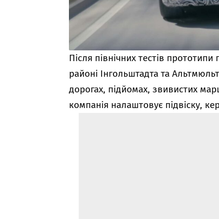
Після північних тестів прототипи
районі Інгольштадта та Альтмюльт
дорогах, підйомах, звивистих мар
компанія налаштовує підвіску, кер