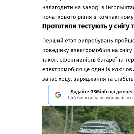
налагодити на заводі в Інгольшт
початкового рівня в компактному 
Прототипи тестують у снігу 
Перший етап випробувань пройшов
поведінку електромобіля на снігу й
також ефективність батареї та т
електромобіля це один із ключови
запас ходу, заряджання та стабіл
Додайте GSMinfo до джерел
Щоб бачити наші публікації у с