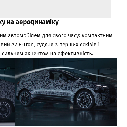
ку на аеродинаміку
вим автомобілем для свого часу: компактним,
ий A2 E-Tron, судячи з перших ескізів і
з сильним акцентом на ефективність.