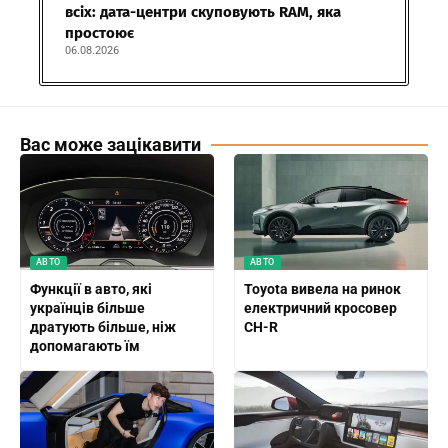
всіх: дата-центри скуповують RAM, яка
простоює
06.08.2026
Вас може зацікавити
АВТО
АВТО
Функції в авто, які
Toyota вивела на ринок
українців більше
електричний кросовер
дратують більше, ніж
CH-R
допомагають їм