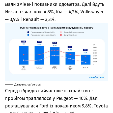
мали змінені показники одометра. Далі йдуть
Nissan із часткою 4,8%, Kia — 4,2%, Volkswagen
— 3,9% і Renault — 3,3%.
Джерело: carVertical
Серед гібридів найчастіше шахрайство з
пробігом траплялося у Peugeot — 10%. Далі
розташувалися Ford із показником 9,8%, Toyota