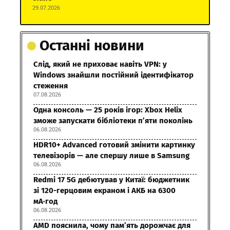
29.07.2026
Останні новини
Слід, який не приховає навіть VPN: у
Windows знайшли постійний ідентифікатор
стеження
07.08.2026
Одна консоль — 25 років ігор: Xbox Helix
зможе запускати бібліотеки п’яти поколінь
06.08.2026
HDR10+ Advanced готовий змінити картинку
телевізорів — але спершу лише в Samsung
06.08.2026
Redmi 17 5G дебютував у Китаї: бюджетник
зі 120-герцовим екраном і АКБ на 6300
мА·год
06.08.2026
AMD пояснила, чому пам’ять дорожчає для