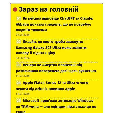
Зараз на головній
Китайська відповідь ChatGPT та Claude:
Alibaba показала модель, що не потребує
людини тижнями
03.08.2026
Дизайн, до якого треба звикнути:
Samsung Galaxy S27 Ultra може змінити
камеру й підняти ціну
03.08.2026
Венера не «мертва планета»: під
розпеченою поверхнею досі щось рухається
31.07.2026
Apple Watch Series 12 та Ultra 4: чого
чекати від осінніх новинок Apple
31.07.2026
Microsoft прив’яже активацію Windows
до TPM-чипа — але «кінцем піратства» це не
стане