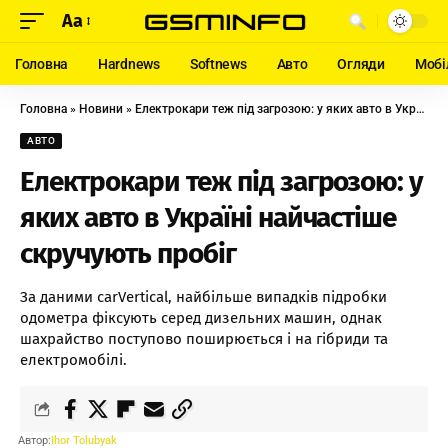
Aa
Головна
Hardnews
Softnews
Авто
Огляди
Мобі
Головна
»
Новини
»
Електрокари теж під загрозою: у яких авто в Україні найчастіше скручують пробіг
АВТО
Електрокари теж під загрозою: у
яких авто в Україні найчастіше
скручують пробіг
За даними carVertical, найбільше випадків підробки
одометра фіксують серед дизельних машин, однак
шахрайство поступово поширюється і на гібриди та
електромобілі.
Автор:
Ihor Tolubyak