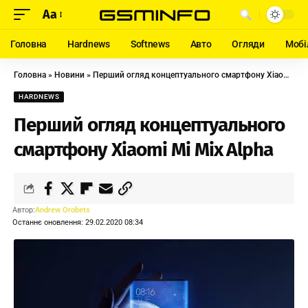
Aa
Головна
Hardnews
Softnews
Авто
Огляди
Мобі
Головна
»
Новини
»
Перший огляд концептуального смартфону Xiaomi Mi Mix Alpha
HARDNEWS
Перший огляд концептуального
смартфону Xiaomi Mi Mix Alpha
Автор:
Andrew Orobets
Останнє оновлення: 29.02.2020 08:34