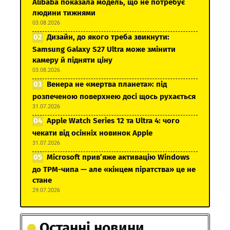
Alibaba показала модель, що не потребує
людини тижнями
03.08.2026
Дизайн, до якого треба звикнути:
Samsung Galaxy S27 Ultra може змінити
камеру й підняти ціну
03.08.2026
Венера не «мертва планета»: під
розпеченою поверхнею досі щось рухається
31.07.2026
Apple Watch Series 12 та Ultra 4: чого
чекати від осінніх новинок Apple
31.07.2026
Microsoft прив’яже активацію Windows
до TPM-чипа — але «кінцем піратства» це не
стане
29.07.2026
Останні новини