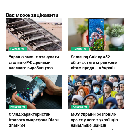
Вас може зацікавити
HARDNEWS
HARDNEWS
Україна зможе атакувати
Samsung Galaxy A52
столицю РФ дронами
обіцяє стати справжнім
власного виробництва
хітом продаж в Україні
HARDNEWS
HARDNEWS
Огляд характеристик
МОЗ України розповіло
ігрового смартфона Black
про те у кого з українців
Shark S4
найбільше шансів