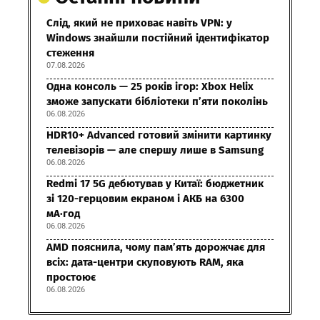
Слід, який не приховає навіть VPN: у
Windows знайшли постійний ідентифікатор
стеження
07.08.2026
Одна консоль — 25 років ігор: Xbox Helix
зможе запускати бібліотеки п’яти поколінь
06.08.2026
HDR10+ Advanced готовий змінити картинку
телевізорів — але спершу лише в Samsung
06.08.2026
Redmi 17 5G дебютував у Китаї: бюджетник
зі 120-герцовим екраном і АКБ на 6300
мА·год
06.08.2026
AMD пояснила, чому пам’ять дорожчає для
всіх: дата-центри скуповують RAM, яка
простоює
06.08.2026