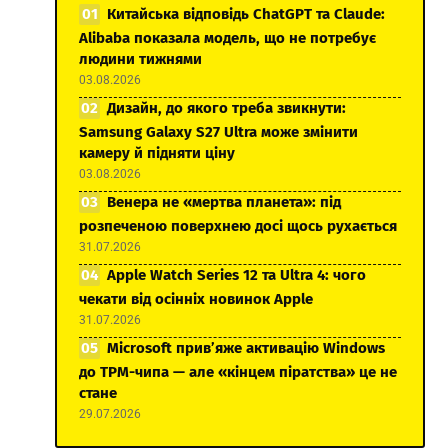
Китайська відповідь ChatGPT та Claude:
Alibaba показала модель, що не потребує
людини тижнями
03.08.2026
Дизайн, до якого треба звикнути:
Samsung Galaxy S27 Ultra може змінити
камеру й підняти ціну
03.08.2026
Венера не «мертва планета»: під
розпеченою поверхнею досі щось рухається
31.07.2026
Apple Watch Series 12 та Ultra 4: чого
чекати від осінніх новинок Apple
31.07.2026
Microsoft прив’яже активацію Windows
до TPM-чипа — але «кінцем піратства» це не
стане
29.07.2026