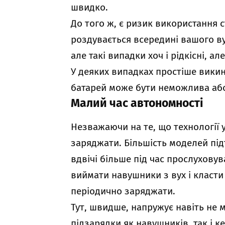
швидко.
До того ж, є ризик використання 
роздувається всередині вашого вух
але такі випадки хоч і рідкісні, ал
У деяких випадках простіше викин
батарей може бути неможлива або 
Малий час автономності
Незважаючи на те, що технології
заряджати. Більшість моделей пі
вдвічі більше під час прослуховув
виймати навушники з вух і класти 
періодично заряджати.
Тут, швидше, напружує навіть не м
підзарядки як навушників, так і ке