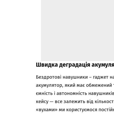
Швидка деградація акумул
Бездротові навушники – гаджет на
акумулятор, який має обмежений 
ємність і автономність навушникі
кейсу — все залежить від кількост
«вухами» ми користуємося постійн