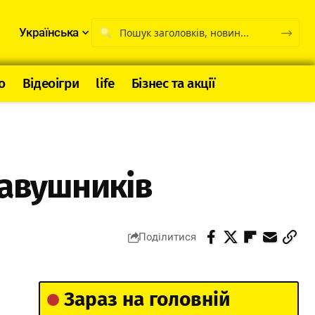
Українська
о
Відеоігри
life
Бізнес та акції
навушників
Поділитися
Зараз на головній