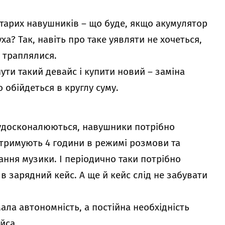
старих навушників – що буде, якщо акумулятор
а? Так, навіть про таке уявляти не хочеться,
е траплялися.
ути такий девайс і купити новий – заміна
обійдеться в круглу суму.
 удосконалюються, навушники потрібно
дтримують 4 години в режимі розмови та
ання музики. І періодично таки потрібно
в зарядний кейс. А ще й кейс слід не забувати
ала автономність, а постійна необхідність
йса.