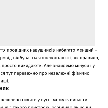
ття провідних навушників набагато менший –
ровід відбувається «неконтакт» і, як правило,
 а просто викидають. Але знайдемо мінуси і у
ся тут переважно про незалежні фізично
иші.
шник
ещільно сидять у вусі і можуть випасти
 мінус такого пристрою, особливо якщо ви