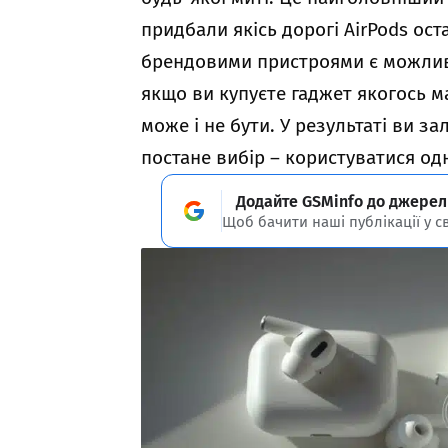
придбали якісь дорогі AirPods ост
брендовими пристроями є можливі
якщо ви купуєте гаджет якогось м
може і не бути. У результаті ви 
постане вибір – користуватися од
Додайте GSMinfo до джерел
Щоб бачити наші публікації у с