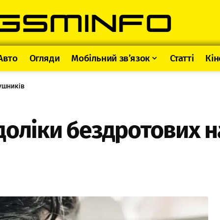
Авто
Огляди
Мобільний зв’язок
Статті
Кін
ушників
доліки бездротових 