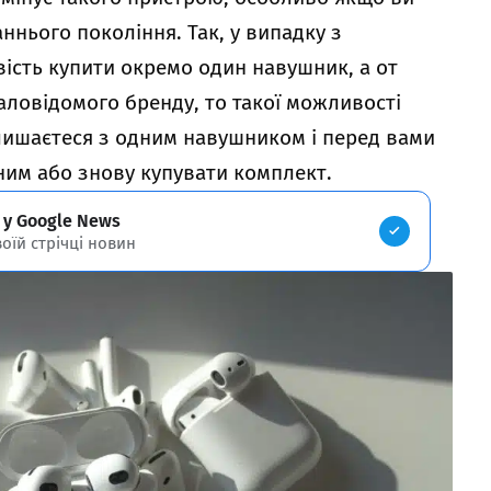
аннього покоління. Так, у випадку з
сть купити окремо один навушник, а от
аловідомого бренду, то такої можливості
залишаєтеся з одним навушником і перед вами
ним або знову купувати комплект.
 у Google News
воїй стрічці новин