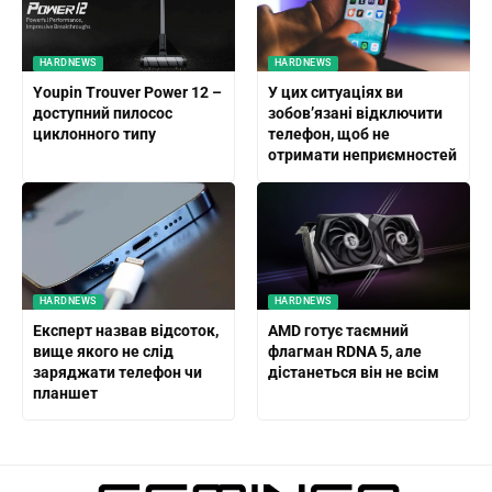
HARDNEWS
HARDNEWS
Youpin Trouver Power 12 –
У цих ситуаціях ви
доступний пилосос
зобов’язані відключити
циклонного типу
телефон, щоб не
отримати неприємностей
HARDNEWS
HARDNEWS
Експерт назвав відсоток,
AMD готує таємний
вище якого не слід
флагман RDNA 5, але
заряджати телефон чи
дістанеться він не всім
планшет