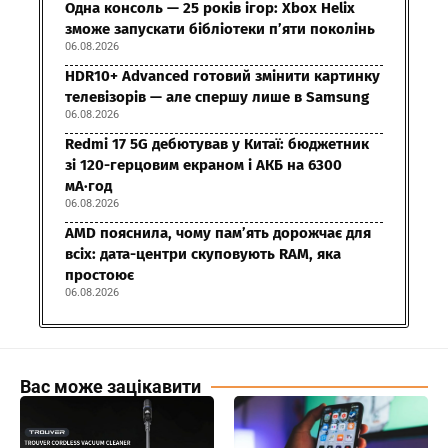
Одна консоль — 25 років ігор: Xbox Helix
зможе запускати бібліотеки п’яти поколінь
06.08.2026
HDR10+ Advanced готовий змінити картинку
телевізорів — але спершу лише в Samsung
06.08.2026
Redmi 17 5G дебютував у Китаї: бюджетник
зі 120-герцовим екраном і АКБ на 6300
мА·год
06.08.2026
AMD пояснила, чому пам’ять дорожчає для
всіх: дата-центри скуповують RAM, яка
простоює
06.08.2026
Вас може зацікавити