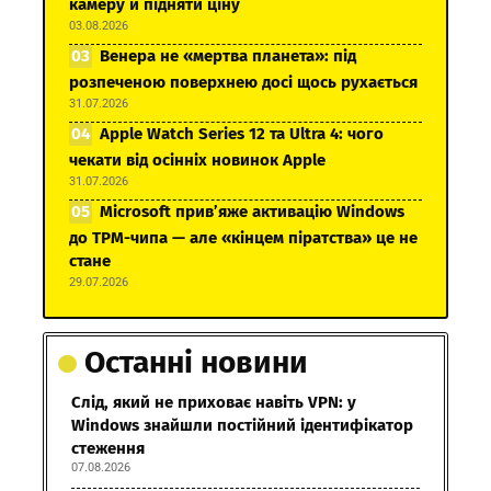
камеру й підняти ціну
03.08.2026
Венера не «мертва планета»: під
розпеченою поверхнею досі щось рухається
31.07.2026
Apple Watch Series 12 та Ultra 4: чого
чекати від осінніх новинок Apple
31.07.2026
Microsoft прив’яже активацію Windows
до TPM-чипа — але «кінцем піратства» це не
стане
29.07.2026
Останні новини
Слід, який не приховає навіть VPN: у
Windows знайшли постійний ідентифікатор
стеження
07.08.2026