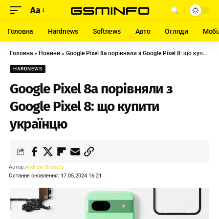
Aa
Головна
Hardnews
Softnews
Авто
Огляди
Мобі
Головна
»
Новини
»
Google Pixel 8a порівняли з Google Pixel 8: що купити українцю
HARDNEWS
Google Pixel 8a порівняли з
Google Pixel 8: що купити
українцю
Автор:
Andrew Orobets
Останнє оновлення: 17.05.2024 16:21