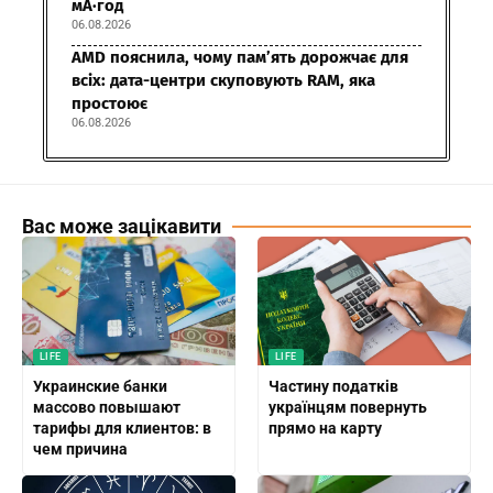
мА·год
06.08.2026
AMD пояснила, чому пам’ять дорожчає для
всіх: дата-центри скуповують RAM, яка
простоює
06.08.2026
Вас може зацікавити
LIFE
LIFE
Украинские банки
Частину податків
массово повышают
українцям повернуть
тарифы для клиентов: в
прямо на карту
чем причина