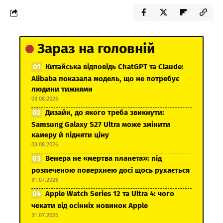
Зараз на головній
Китайська відповідь ChatGPT та Claude:
Alibaba показала модель, що не потребує
людини тижнями
03.08.2026
Дизайн, до якого треба звикнути:
Samsung Galaxy S27 Ultra може змінити
камеру й підняти ціну
03.08.2026
Венера не «мертва планета»: під
розпеченою поверхнею досі щось рухається
31.07.2026
Apple Watch Series 12 та Ultra 4: чого
чекати від осінніх новинок Apple
31.07.2026