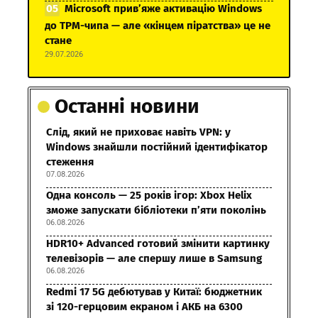
Microsoft прив’яже активацію Windows
до TPM-чипа — але «кінцем піратства» це не
стане
29.07.2026
Останні новини
Слід, який не приховає навіть VPN: у
Windows знайшли постійний ідентифікатор
стеження
07.08.2026
Одна консоль — 25 років ігор: Xbox Helix
зможе запускати бібліотеки п’яти поколінь
06.08.2026
HDR10+ Advanced готовий змінити картинку
телевізорів — але спершу лише в Samsung
06.08.2026
Redmi 17 5G дебютував у Китаї: бюджетник
зі 120-герцовим екраном і АКБ на 6300