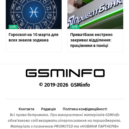
LIFE
LIFE
Гороскоп на 10 марта для
ПриватБанк екстрено
всех знаков зодиака
закриває відділення:
працівники в паніці
© 2019-2026 GSMinfo
Контакти
Редакція
Політика конфіденційності
Всі права дотримано. При використанні матеріалів GSMinfo
обов’язково слід вказувати гіперпосилання на першоджерело.
Матеріали з позначкою PROMOTED та «НОВИНИ ПАРТНЕРІВ»