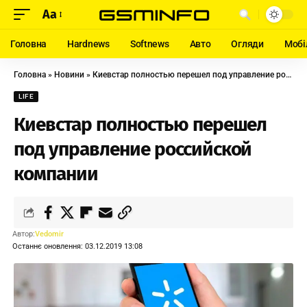
Aa
Головна
Hardnews
Softnews
Авто
Огляди
Мобі
Головна
»
Новини
»
Киевстар полностью перешел под управление российской компании
LIFE
Киевстар полностью перешел
под управление российской
компании
Автор:
Vedomir
Останнє оновлення: 03.12.2019 13:08