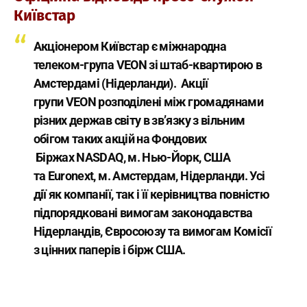
Київстар
Акціонером Київстар є міжнародна
телеком-група
VEON
зі штаб-квартирою в
Амстердамі (Нідерланди)
. Акції
групи
VEON
розподілені між громадянами
різних держав світу в зв’язку з вільним
обігом таких акцій на Фондових
Біржах
NASDAQ
, м. Нью-Йорк, США
та
Euronext
, м. Амстердам, Нідерланди.
Усі
дії як компанії, так і її керівництва повністю
підпорядковані вимогам законодавства
Нідерландів, Євросоюзу та вимогам Комісії
з цінних паперів і бірж США.