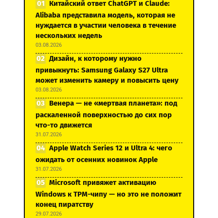
Китайский ответ ChatGPT и Claude:
Alibaba представила модель, которая не
нуждается в участии человека в течение
нескольких недель
03.08.2026
Дизайн, к которому нужно
привыкнуть: Samsung Galaxy S27 Ultra
может изменить камеру и повысить цену
03.08.2026
Венера — не «мертвая планета»: под
раскаленной поверхностью до сих пор
что-то движется
31.07.2026
Apple Watch Series 12 и Ultra 4: чего
ожидать от осенних новинок Apple
31.07.2026
Microsoft привяжет активацию
Windows к TPM-чипу — но это не положит
конец пиратству
29.07.2026