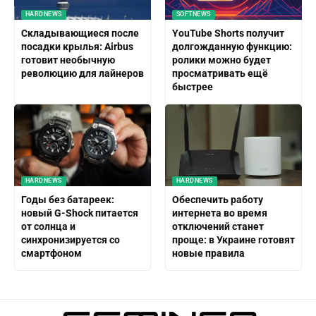
HARDNEWS
SOFTNEWS
Складывающиеся после
YouTube Shorts получит
посадки крылья: Airbus
долгожданную функцию:
готовит необычную
ролики можно будет
революцию для лайнеров
просматривать ещё
быстрее
HARDNEWS
HARDNEWS
Годы без батареек:
Обеспечить работу
новый G-Shock питается
интернета во время
от солнца и
отключений станет
синхронизируется со
проще: в Украине готовят
смартфоном
новые правила