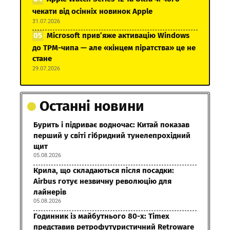
чекати від осінніх новинок Apple
31.07.2026
Microsoft прив’яже активацію Windows
до TPM-чипа — але «кінцем піратства» це не
стане
29.07.2026
Останні новини
Бурить і підриває водночас: Китай показав
перший у світі гібридний тунелепрохідний
щит
05.08.2026
Крила, що складаються після посадки:
Airbus готує незвичну революцію для
лайнерів
05.08.2026
Годинник із майбутнього 80-х: Timex
представив ретрофутуристичний Retroware