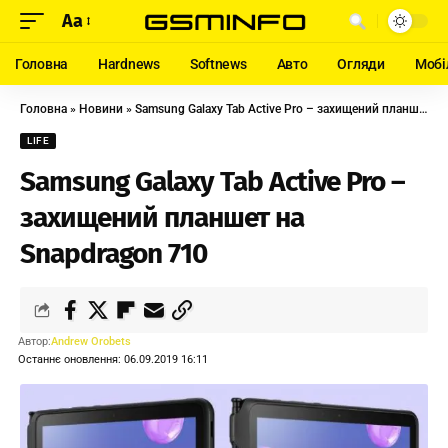
Aa
Головна
Hardnews
Softnews
Авто
Огляди
Мобі
Головна
»
Новини
»
Samsung Galaxy Tab Active Pro – захищений планшет на Snapdragon 710
LIFE
Samsung Galaxy Tab Active Pro –
захищений планшет на
Snapdragon 710
Автор:
Andrew Orobets
Останнє оновлення: 06.09.2019 16:11