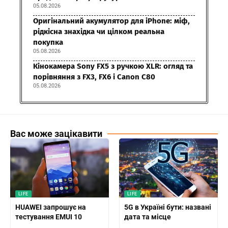
05.08.2026
Оригінальний акумулятор для iPhone: міф,
рідкісна знахідка чи цілком реальна
покупка
05.08.2026
Кінокамера Sony FX5 з ручкою XLR: огляд та
порівняння з FX3, FX6 і Canon C80
05.08.2026
Вас може зацікавити
LIFE
LIFE
HUAWEI запрошує на
5G в Україні бути: названі
тестування EMUI 10
дата та місце