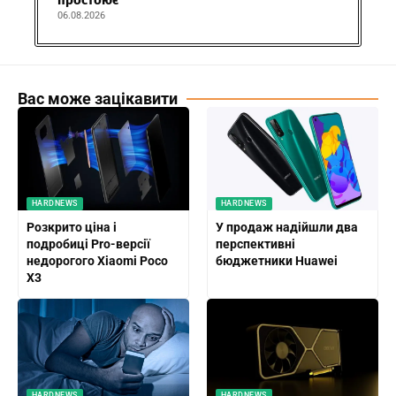
простоює
06.08.2026
Вас може зацікавити
HARDNEWS
HARDNEWS
Розкрито ціна і
У продаж надійшли два
подробиці Pro-версії
перспективні
недорогого Xiaomi Poco
бюджетники Huawei
X3
HARDNEWS
HARDNEWS