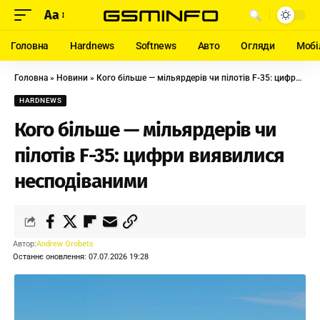
Aa
Головна
Hardnews
Softnews
Авто
Огляди
Мобі
Головна
»
Новини
»
Кого більше — мільярдерів чи пілотів F-35: цифри виявилися несподіваними
HARDNEWS
Кого більше — мільярдерів чи
пілотів F-35: цифри виявилися
несподіваними
Автор:
Andrew Orobets
Останнє оновлення: 07.07.2026 19:28