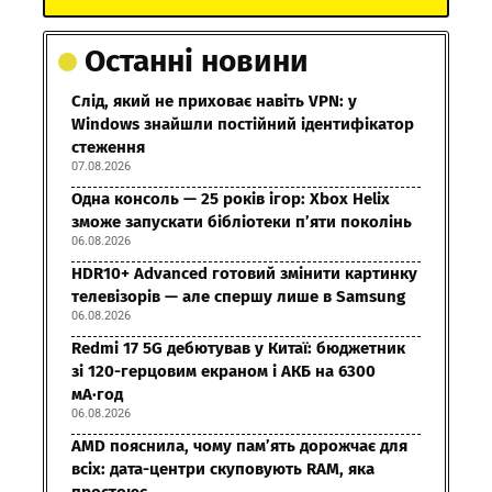
Останні новини
Слід, який не приховає навіть VPN: у
Windows знайшли постійний ідентифікатор
стеження
07.08.2026
Одна консоль — 25 років ігор: Xbox Helix
зможе запускати бібліотеки п’яти поколінь
06.08.2026
HDR10+ Advanced готовий змінити картинку
телевізорів — але спершу лише в Samsung
06.08.2026
Redmi 17 5G дебютував у Китаї: бюджетник
зі 120-герцовим екраном і АКБ на 6300
мА·год
06.08.2026
AMD пояснила, чому пам’ять дорожчає для
всіх: дата-центри скуповують RAM, яка