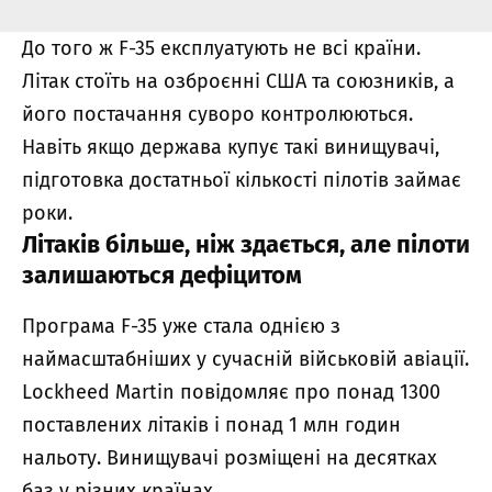
До того ж F-35 експлуатують не всі країни.
Літак стоїть на озброєнні США та союзників, а
його постачання суворо контролюються.
Навіть якщо держава купує такі винищувачі,
підготовка достатньої кількості пілотів займає
роки.
Літаків більше, ніж здається, але пілоти
залишаються дефіцитом
Програма F-35 уже стала однією з
наймасштабніших у сучасній військовій авіації.
Lockheed Martin повідомляє про понад 1300
поставлених літаків і понад 1 млн годин
нальоту. Винищувачі розміщені на десятках
баз у різних країнах.