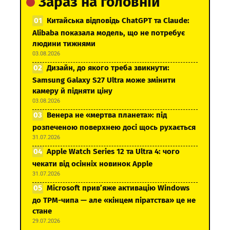
Зараз на головній
Китайська відповідь ChatGPT та Claude:
Alibaba показала модель, що не потребує
людини тижнями
03.08.2026
Дизайн, до якого треба звикнути:
Samsung Galaxy S27 Ultra може змінити
камеру й підняти ціну
03.08.2026
Венера не «мертва планета»: під
розпеченою поверхнею досі щось рухається
31.07.2026
Apple Watch Series 12 та Ultra 4: чого
чекати від осінніх новинок Apple
31.07.2026
Microsoft прив’яже активацію Windows
до TPM-чипа — але «кінцем піратства» це не
стане
29.07.2026