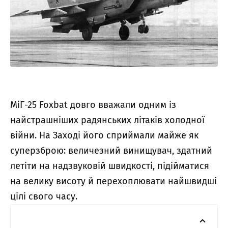
МіГ-25 Foxbat довго вважали одним із
найстрашніших радянських літаків холодної
війни. На Заході його сприймали майже як
суперзброю: величезний винищувач, здатний
летіти на надзвуковій швидкості, підійматися
на велику висоту й перехоплювати найшвидші
цілі свого часу.