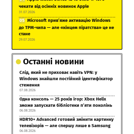
чекати від осінніх новинок Apple
31.07.2026
Microsoft прив’яже активацію Windows
до TPM-чипа — але «кінцем піратства» це не
стане
29.07.2026
Останні новини
Слід, який не приховає навіть VPN: у
Windows знайшли постійний ідентифікатор
стеження
07.08.2026
Одна консоль — 25 років ігор: Xbox Helix
зможе запускати бібліотеки п’яти поколінь
06.08.2026
HDR10+ Advanced готовий змінити картинку
телевізорів — але спершу лише в Samsung
06.08.2026