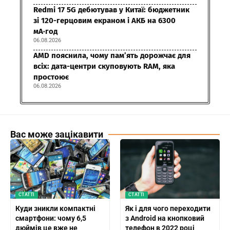
Redmi 17 5G дебютував у Китаї: бюджетник
зі 120-герцовим екраном і АКБ на 6300
мА·год
06.08.2026
AMD пояснила, чому пам’ять дорожчає для
всіх: дата-центри скуповують RAM, яка
простоює
06.08.2026
Вас може зацікавити
СТАТТІ
СТАТТІ
Куди зникли компактні
Як і для чого переходити
смартфони: чому 6,5
з Android на кнопковий
дюймів це вже не
телефон в 2022 році