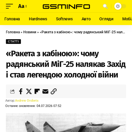
Aa
Головна
Hardnews
Softnews
Авто
Огляди
Мобі
Головна
»
Новини
»
«Ракета з кабіною»: чому радянський МіГ-25 налякав Захід і став легендою холодної війни
СТАТТІ
«Ракета з кабіною»: чому
радянський МіГ-25 налякав Захід
і став легендою холодної війни
Автор:
Andrew Orobets
Останнє оновлення: 04.07.2026 07:52