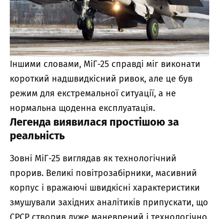
Іншими словами, МіГ-25 справді міг виконати
короткий надшвидкісний ривок, але це був
режим для екстремальної ситуації, а не
нормальна щоденна експлуатація.
Легенда виявилася простішою за
реальність
Зовні МіГ-25 виглядав як технологічний
прорив. Великі повітрозабірники, масивний
корпус і вражаючі швидкісні характеристики
змушували західних аналітиків припускати, що
СРСР створив дуже маневрений і технологічно