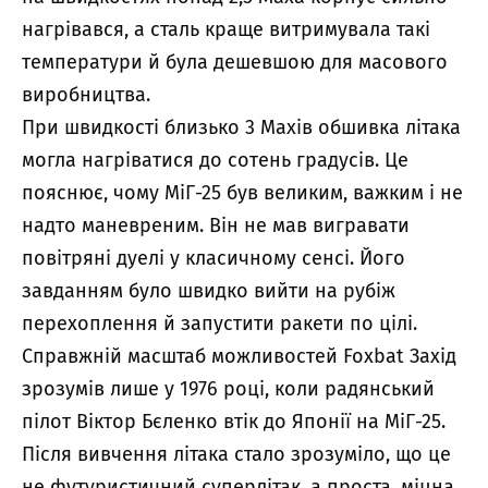
нагрівався, а сталь краще витримувала такі
температури й була дешевшою для масового
виробництва.
При швидкості близько 3 Махів обшивка літака
могла нагріватися до сотень градусів. Це
пояснює, чому МіГ-25 був великим, важким і не
надто маневреним. Він не мав вигравати
повітряні дуелі у класичному сенсі. Його
завданням було швидко вийти на рубіж
перехоплення й запустити ракети по цілі.
Справжній масштаб можливостей Foxbat Захід
зрозумів лише у 1976 році, коли радянський
пілот Віктор Бєленко втік до Японії на МіГ-25.
Після вивчення літака стало зрозуміло, що це
не футуристичний суперлітак, а проста, міцна