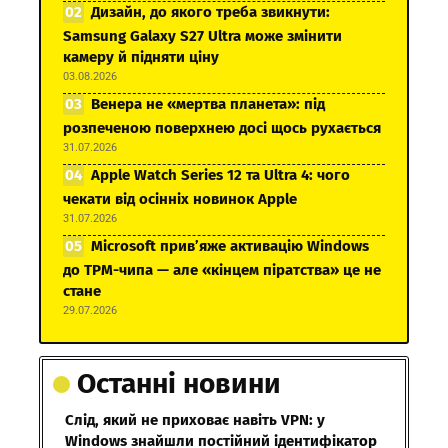
Дизайн, до якого треба звикнути:
Samsung Galaxy S27 Ultra може змінити
камеру й підняти ціну
03.08.2026
Венера не «мертва планета»: під
розпеченою поверхнею досі щось рухається
31.07.2026
Apple Watch Series 12 та Ultra 4: чого
чекати від осінніх новинок Apple
31.07.2026
Microsoft прив’яже активацію Windows
до TPM-чипа — але «кінцем піратства» це не
стане
29.07.2026
Останні новини
Слід, який не приховає навіть VPN: у
Windows знайшли постійний ідентифікатор