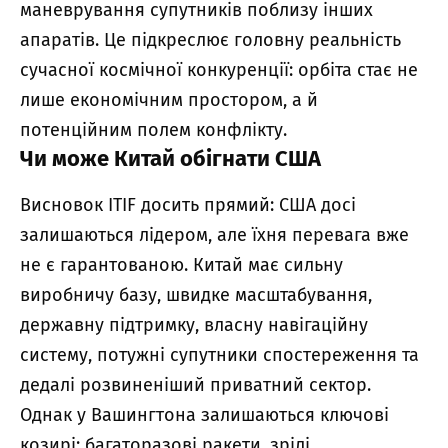
маневрування супутників поблизу інших
апаратів. Це підкреслює головну реальність
сучасної космічної конкуренції: орбіта стає не
лише економічним простором, а й
потенційним полем конфлікту.
Чи може Китай обігнати США
Висновок ITIF досить прямий: США досі
залишаються лідером, але їхня перевага вже
не є гарантованою. Китай має сильну
виробничу базу, швидке масштабування,
державну підтримку, власну навігаційну
систему, потужні супутники спостереження та
дедалі розвиненіший приватний сектор.
Однак у Вашингтона залишаються ключові
козирі: багаторазові ракети, зрілі