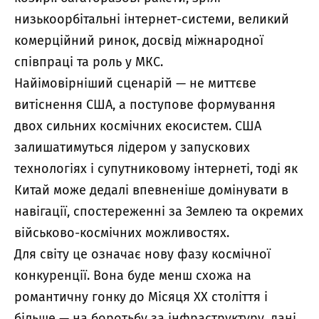
низькоорбітальні інтернет-системи, великий
комерційний ринок, досвід міжнародної
співпраці та роль у МКС.
Найімовірніший сценарій — не миттєве
витіснення США, а поступове формування
двох сильних космічних екосистем. США
залишатимуться лідером у запускових
технологіях і супутниковому інтернеті, тоді як
Китай може дедалі впевненіше домінувати в
навігації, спостереженні за Землею та окремих
військово-космічних можливостях.
Для світу це означає нову фазу космічної
конкуренції. Вона буде менш схожа на
романтичну гонку до Місяця XX століття і
більше — на боротьбу за інфраструктуру, дані,