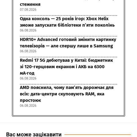
стеження
07.08.2026
Одна консоль — 25 років ігор: Xbox Helix
зможе запускати бібліотеки п’яти поколінь
06.08.2026
HDR10+ Advanced готовий змінити картинку
телевізорів — але спершу лише в Samsung
06.08.2026
Redmi 17 5G дебютував у Китаї: бюджетник
зі 120-герцовим екраном і АКБ на 6300
мА·год
06.08.2026
AMD пояснила, чому пам’ять дорожчає для
всіх: дата-центри скуповують RAM, яка
простоює
06.08.2026
Вас може зацікавити