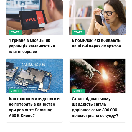
СТАТТІ
СТАТТІ
1 гривня в місяць: як
6 помилок, які вбивають
українців заманюють в
ваші очі через смартфон
платні сервіси
СТАТТІ
СТАТТІ
Как с экономить деньги и
Стало відомо, чому
не потерять в качестве
швидкість світла
при ремонте Samsung
дорівнює саме 300 000
A50 В Киеве?
кілометрів на секунду?