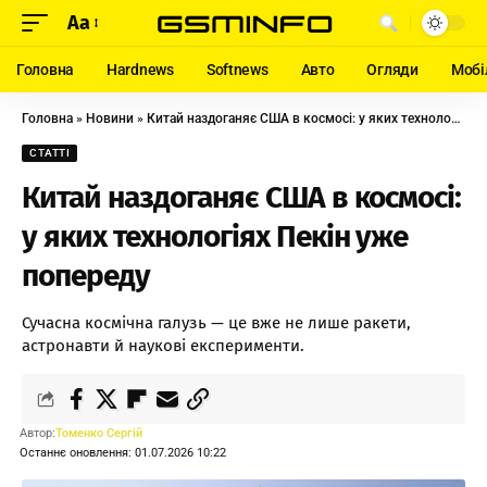
Aa
Головна
Hardnews
Softnews
Авто
Огляди
Мобі
Головна
»
Новини
»
Китай наздоганяє США в космосі: у яких технологіях Пекін уже попереду
СТАТТІ
Китай наздоганяє США в космосі:
у яких технологіях Пекін уже
попереду
Сучасна космічна галузь — це вже не лише ракети,
астронавти й наукові експерименти.
Автор:
Томенко Сергій
Останнє оновлення: 01.07.2026 10:22