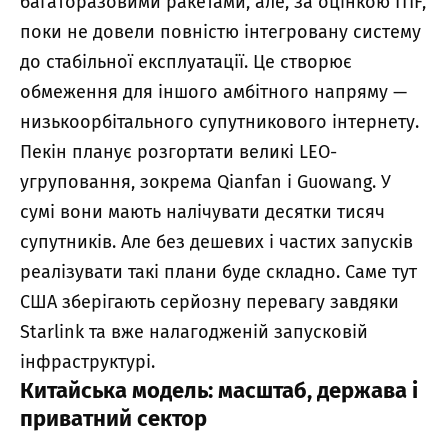
багаторазовими ракетами, але, за оцінкою ITIF,
поки не довели повністю інтегровану систему
до стабільної експлуатації. Це створює
обмеження для іншого амбітного напряму —
низькоорбітального супутникового інтернету.
Пекін планує розгортати великі LEO-
угруповання, зокрема Qianfan і Guowang. У
сумі вони мають налічувати десятки тисяч
супутників. Але без дешевих і частих запусків
реалізувати такі плани буде складно. Саме тут
США зберігають серйозну перевагу завдяки
Starlink та вже налагодженій запусковій
інфраструктурі.
Китайська модель: масштаб, держава і
приватний сектор