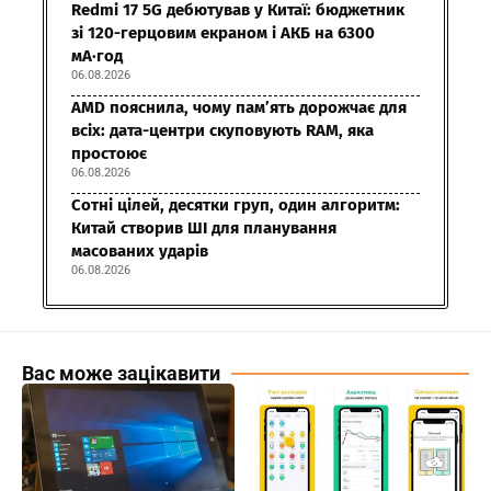
Redmi 17 5G дебютував у Китаї: бюджетник
зі 120-герцовим екраном і АКБ на 6300
мА·год
06.08.2026
AMD пояснила, чому пам’ять дорожчає для
всіх: дата-центри скуповують RAM, яка
простоює
06.08.2026
Сотні цілей, десятки груп, один алгоритм:
Китай створив ШІ для планування
масованих ударів
06.08.2026
Вас може зацікавити