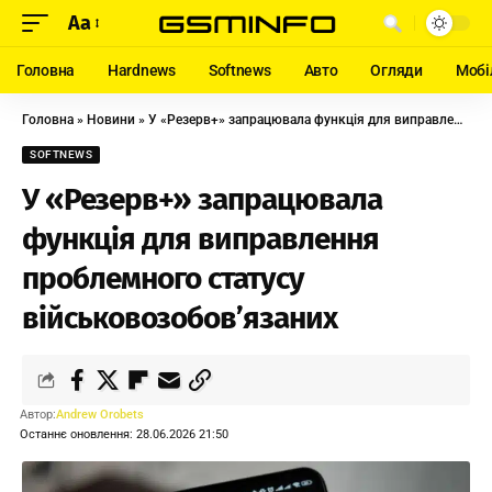
Aa
Головна
Hardnews
Softnews
Авто
Огляди
Мобі
Головна
»
Новини
»
У «Резерв+» запрацювала функція для виправлення проблемного статусу військовозобов’язаних
SOFTNEWS
У «Резерв+» запрацювала
функція для виправлення
проблемного статусу
військовозобов’язаних
Автор:
Andrew Orobets
Останнє оновлення: 28.06.2026 21:50