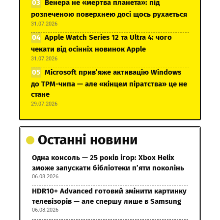
Венера не «мертва планета»: під
розпеченою поверхнею досі щось рухається
31.07.2026
Apple Watch Series 12 та Ultra 4: чого
чекати від осінніх новинок Apple
31.07.2026
Microsoft прив’яже активацію Windows
до TPM-чипа — але «кінцем піратства» це не
стане
29.07.2026
Останні новини
Одна консоль — 25 років ігор: Xbox Helix
зможе запускати бібліотеки п’яти поколінь
06.08.2026
HDR10+ Advanced готовий змінити картинку
телевізорів — але спершу лише в Samsung
06.08.2026