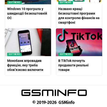
SOFTNEWS
SOFTNEWS
Windows 10 програла у
Названо кращі
швидкодії безкоштовній
безкоштовні програми
ОС
для контролю фінансів на
смартфоні
SOFTNEWS
SOFTNEWS
Монобанк впровадив
В TikTok почнуть
функцію, яку треба
продавати реальні
обов’язково включити
товари
© 2019-2026 GSMinfo