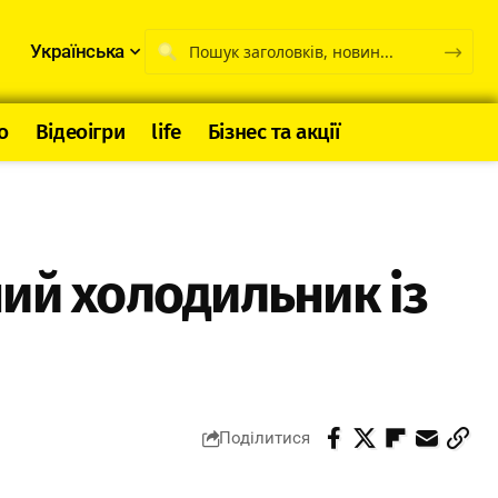
Українська
о
Відеоігри
life
Бізнес та акції
ий холодильник із
Поділитися