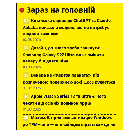
Зараз на головній
Китайська відповідь ChatGPT та Claude:
Alibaba показала модель, що не потребує
людини тижнями
03.08.2026
Дизайн, до якого треба звикнути:
Samsung Galaxy S27 Ultra може змінити
камеру й підняти ціну
03.08.2026
Венера не «мертва планета»: під
розпеченою поверхнею досі щось рухається
31.07.2026
Apple Watch Series 12 та Ultra 4: чого
чекати від осінніх новинок Apple
31.07.2026
Microsoft прив’яже активацію Windows
до TPM-чипа — але «кінцем піратства» це не