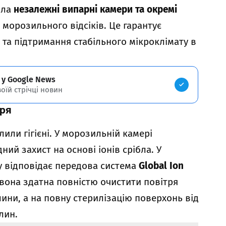
ала
незалежні випарні камери та окремі
морозильного відсіків. Це гарантує
 та підтримання стабільного мікроклімату в
 у Google News
воїй стрічці новин
тря
или гігієні. У морозильній камері
ий захист на основі іонів срібла. У
у відповідає передова система
Global Ion
, вона здатна повністю очистити повітря
лини, а на повну стерилізацію поверхонь від
лин.