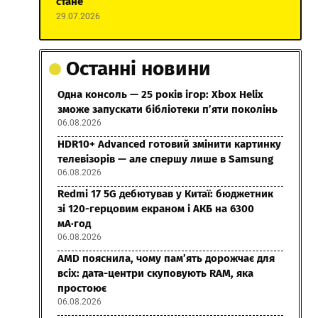
стане
29.07.2026
Останні новини
Одна консоль — 25 років ігор: Xbox Helix
зможе запускати бібліотеки п’яти поколінь
06.08.2026
HDR10+ Advanced готовий змінити картинку
телевізорів — але спершу лише в Samsung
06.08.2026
Redmi 17 5G дебютував у Китаї: бюджетник
зі 120-герцовим екраном і АКБ на 6300
мА·год
06.08.2026
AMD пояснила, чому пам’ять дорожчає для
всіх: дата-центри скуповують RAM, яка
простоює
06.08.2026