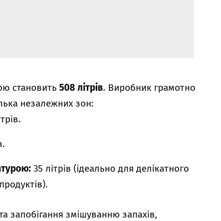
у
рою становить
508 літрів
. Виробник грамотно
ілька незалежних зон:
трів.
в.
атурою:
35 літрів (ідеально для делікатного
продуктів).
а запобігання змішуванню запахів,