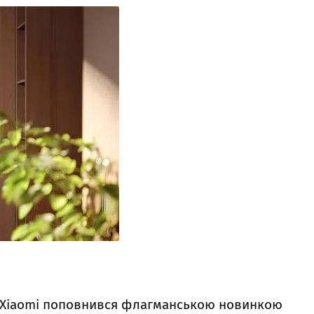
у Xiaomi поповнився флагманською новинкою