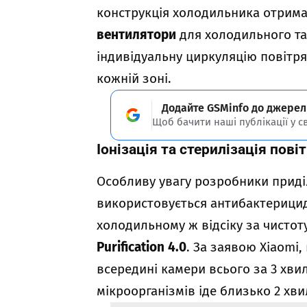
конструкція холодильника отрим
вентилятори
для холодильного та 
індивідуальну циркуляцію повітря
кожній зоні.
Додайте GSMinfo до джерел
Щоб бачити наші публікації у с
Іонізація та стерилізація пові
Особливу увагу розробники приділ
використовується антибактерицидн
холодильному ж відсіку за чистот
Purification 4.0
. За заявою Xiaomi
всередині камери всього за 3 хви
мікроорганізмів іде близько 2 хви