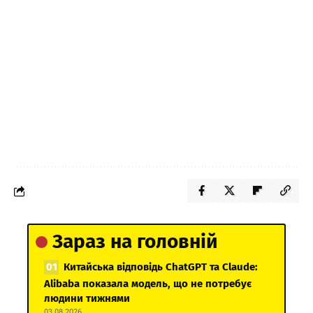
Зараз на головній
Китайська відповідь ChatGPT та Claude:
Alibaba показала модель, що не потребує
людини тижнями
03.08.2026