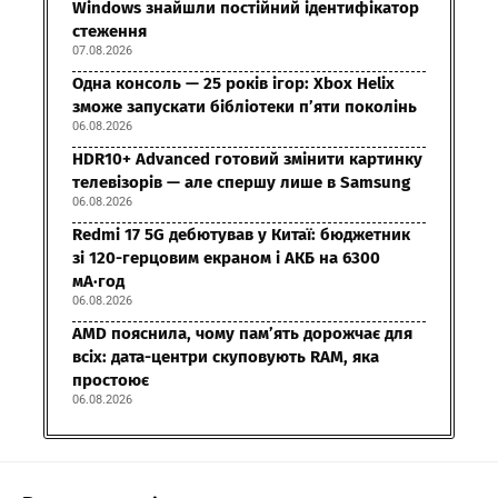
Windows знайшли постійний ідентифікатор
стеження
07.08.2026
Одна консоль — 25 років ігор: Xbox Helix
зможе запускати бібліотеки п’яти поколінь
06.08.2026
HDR10+ Advanced готовий змінити картинку
телевізорів — але спершу лише в Samsung
06.08.2026
Redmi 17 5G дебютував у Китаї: бюджетник
зі 120-герцовим екраном і АКБ на 6300
мА·год
06.08.2026
AMD пояснила, чому пам’ять дорожчає для
всіх: дата-центри скуповують RAM, яка
простоює
06.08.2026