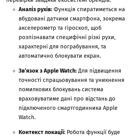
перевірки завдяки екосистемі брендів:
Аналіз рухів:
Функція спиратиметься на
вбудовані датчики смартфона, зокрема
акселерометр та гіроскоп, щоб
розпізнавати специфічні різкі рухи,
характерні для пограбування, та
автоматично блокувати екран.
Зв’язок з Apple Watch:
Для підвищення
точності спрацьовування та уникнення
помилкових блокувань система
враховуватиме дані про відстань до
підключеного смартгодинника Apple
Watch.
Контекст локації:
Робота функції буде