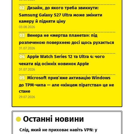
Дизайн, до якого треба звикнути:
Samsung Galaxy S27 Ultra може змінити
камеру й підняти ціну
03.08.2026
Венера не «мертва планета»: під
розпеченою поверхнею досі щось рухається
31.07.2026
Apple Watch Series 12 та Ultra 4: чого
чекати від осінніх новинок Apple
31.07.2026
Microsoft прив’яже активацію Windows
до TPM-чипа — але «кінцем піратства» це не
стане
29.07.2026
Останні новини
Слід, який не приховає навіть VPN: у