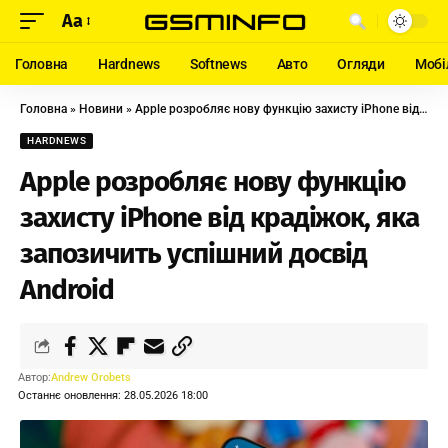
Aa
Головна
Hardnews
Softnews
Авто
Огляди
Мобі
Головна
»
Новини
»
Apple розробляє нову функцію захисту iPhone від крадіжок, яка запозичить успішний досвід Android
HARDNEWS
Apple розробляє нову функцію
захисту iPhone від крадіжок, яка
запозичить успішний досвід
Android
Автор:
Andrew Orobets
Останнє оновлення: 28.05.2026 18:00