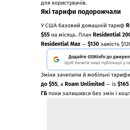
для користувачів.
Які тарифи подорожчали
У США базовий домашній тариф
R
$55
на місяць. План
Residential 20
Residential Max
—
$130
замість $12
Додайте GSMinfo до джерел
Щоб бачити наші публікації у с
Зміни зачепили й мобільні тариф
до $55
, а
Roam Unlimited
— із
$165
ГБ
поки залишився без змін і кош