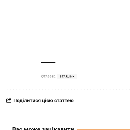
TAGGED:
STARLINK
Поділитися цією статтею
Вас може зацікавити