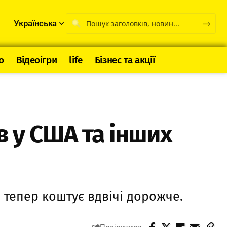
Українська
о
Відеоігри
life
Бізнес та акції
в у США та інших
 тепер коштує вдвічі дорожче.