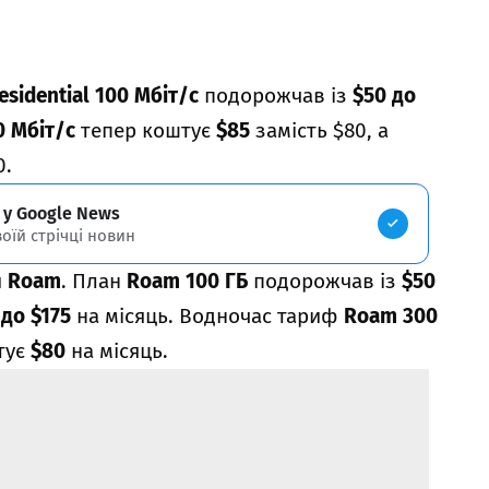
esidential 100 Мбіт/с
подорожчав із
$50 до
0 Мбіт/с
тепер коштує
$85
замість $80, а
0.
 у Google News
воїй стрічці новин
и
Roam
. План
Roam 100 ГБ
подорожчав із
$50
 до $175
на місяць. Водночас тариф
Roam 300
тує
$80
на місяць.