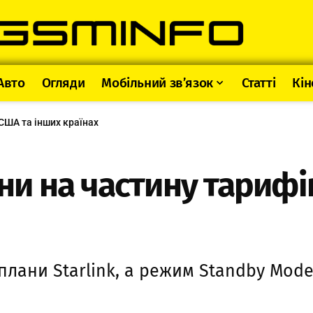
Авто
Огляди
Мобільний зв’язок
Статті
Кін
 США та інших країнах
іни на частину тарифі
лани Starlink, а режим Standby Mode