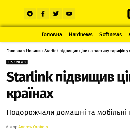
Головна
Hardnews
Softnews
Головна
»
Новини
»
Starlink підвищив ціни на частину тарифів у
HARDNEWS
Starlink підвищив ц
країнах
Подорожчали домашні та мобільні п
Автор:
Andrew Orobets