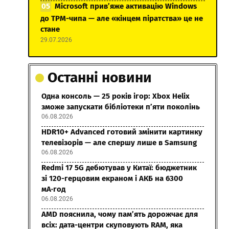
Microsoft прив’яже активацію Windows
до TPM-чипа — але «кінцем піратства» це не
стане
29.07.2026
Останні новини
Одна консоль — 25 років ігор: Xbox Helix
зможе запускати бібліотеки п’яти поколінь
06.08.2026
HDR10+ Advanced готовий змінити картинку
телевізорів — але спершу лише в Samsung
06.08.2026
Redmi 17 5G дебютував у Китаї: бюджетник
зі 120-герцовим екраном і АКБ на 6300
мА·год
06.08.2026
AMD пояснила, чому пам’ять дорожчає для
всіх: дата-центри скуповують RAM, яка