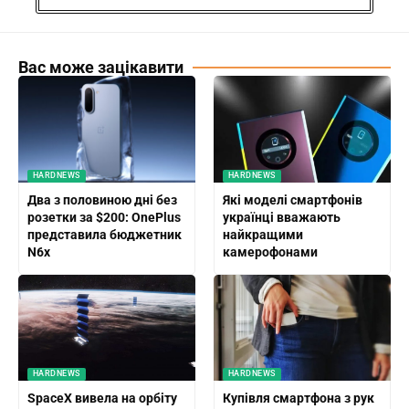
Вас може зацікавити
HARDNEWS
HARDNEWS
Два з половиною дні без
Які моделі смартфонів
розетки за $200: OnePlus
українці вважають
представила бюджетник
найкращими
N6x
камерофонами
HARDNEWS
HARDNEWS
SpaceX вивела на орбіту
Купівля смартфона з рук