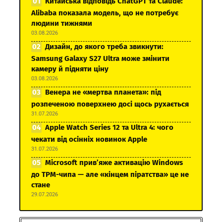
Китайська відповідь ChatGPT та Claude:
Alibaba показала модель, що не потребує
людини тижнями
03.08.2026
Дизайн, до якого треба звикнути:
Samsung Galaxy S27 Ultra може змінити
камеру й підняти ціну
03.08.2026
Венера не «мертва планета»: під
розпеченою поверхнею досі щось рухається
31.07.2026
Apple Watch Series 12 та Ultra 4: чого
чекати від осінніх новинок Apple
31.07.2026
Microsoft прив’яже активацію Windows
до TPM-чипа — але «кінцем піратства» це не
стане
29.07.2026