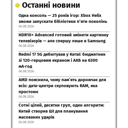
Останні новини
Одна консоль — 25 років ігор: Xbox Helix
зможе запускати бібліотеки п’яти поколінь
06.08.2026
HDR10+ Advanced готовий змінити картинку
телевізорів — але спершу лише в Samsung
06.08.2026
Redmi 17 5G дебютував у Китаї: бюджетник
зі 120-герцовим екраном і АКБ на 6300
мА·год
06.08.2026
AMD пояснила, чому пам’ять дорожчає для
всіх: дата-центри скуповують RAM, яка
простоює
06.08.2026
Сотні цілей, десятки груп, один алгоритм:
Китай створив ШІ для планування
масованих ударів
06.08.2026